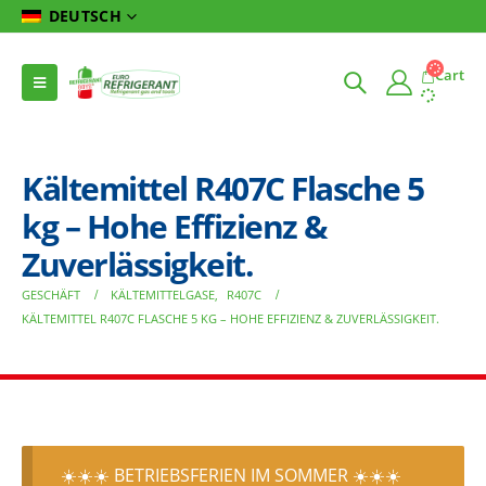
DEUTSCH
Cart
Kältemittel R407C Flasche 5
kg – Hohe Effizienz &
Zuverlässigkeit.
GESCHÄFT
KÄLTEMITTELGASE
,
R407C
KÄLTEMITTEL R407C FLASCHE 5 KG – HOHE EFFIZIENZ & ZUVERLÄSSIGKEIT.
☀️☀️☀️ BETRIEBSFERIEN IM SOMMER ☀️☀️☀️