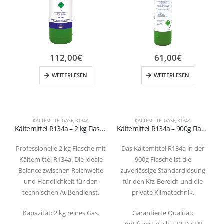
112,00
€
61,00
€
WEITERLESEN
WEITERLESEN
KÄLTEMITTELGASE
,
R134A
KÄLTEMITTELGASE
,
R134A
Kältemittel R134a – 2 kg Flasche (T-PED / EN 13322-1 zertifiziert)
Kältemittel R134a – 900g Flasche (T-PED / EN 13322-1 zertifiziert)
Professionelle 2 kg Flasche mit
Das Kältemittel R134a in der
D
Kältemittel R134a. Die ideale
900g Flasche ist die
Balance zwischen Reichweite
zuverlässige Standardlösung
und Handlichkeit für den
für den Kfz-Bereich und die
technischen Außendienst.
private Klimatechnik.
F
Kapazität: 2 kg reines Gas.
Garantierte Qualität:
Zertifiziert nach T-PED / EN