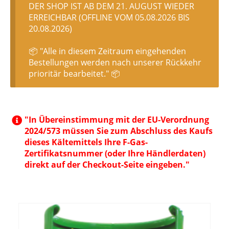
DER SHOP IST AB DEM 21. AUGUST WIEDER
ERREICHBAR (OFFLINE VOM 05.08.2026 BIS
20.08.2026)
📦 "Alle in diesem Zeitraum eingehenden
Bestellungen werden nach unserer Rückkehr
prioritär bearbeitet." 📦
"In Übereinstimmung mit der EU-Verordnung
2024/573 müssen Sie zum Abschluss des Kaufs
dieses Kältemittels Ihre F-Gas-
Zertifikatsnummer (oder Ihre Händlerdaten)
direkt auf der Checkout-Seite eingeben."