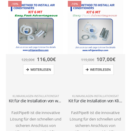
-10%
-10%
116,00
€
107,00
€
129,00
€
119,00
€
WEITERLESEN
WEITERLESEN
KLIMAANLAGEN-INSTALLATIONSSAT
KLIMAANLAGEN-INSTALLATIONSSAT
Kit für die Installation von wandmontierten Klimaanlagen mit 6-Meter-Rohren 1/4″+3/8″SAE
Kit für die Installation von Klimaanlagen am Boden mit 6-Meter-Rohren 1/4″+3/8″SAE
FastPipe® ist die innovative
FastPipe® ist die innovative
Lösung für den schnellen und
Lösung für den schnellen und
sicheren Anschluss von
sicheren Anschluss von