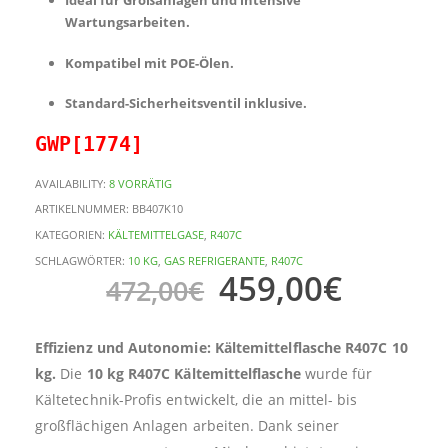
Wartungsarbeiten.
Kompatibel mit POE-Ölen.
Standard-Sicherheitsventil inklusive.
GWP[1774]
AVAILABILITY:
8 VORRÄTIG
ARTIKELNUMMER:
BB407K10
KATEGORIEN:
KÄLTEMITTELGASE
,
R407C
SCHLAGWÖRTER:
10 KG
,
GAS REFRIGERANTE
,
R407C
459,00
€
472,00
€
Effizienz und Autonomie: Kältemittelflasche R407C 10
kg.
Die
10 kg R407C Kältemittelflasche
wurde für
Kältetechnik-Profis entwickelt, die an mittel- bis
großflächigen Anlagen arbeiten. Dank seiner