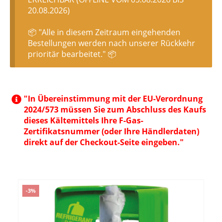
20.08.2026)
📦 "Alle in diesem Zeitraum eingehenden
Bestellungen werden nach unserer Rückkehr
prioritär bearbeitet." 📦
"In Übereinstimmung mit der EU-Verordnung
2024/573 müssen Sie zum Abschluss des Kaufs
dieses Kältemittels Ihre F-Gas-
Zertifikatsnummer (oder Ihre Händlerdaten)
direkt auf der Checkout-Seite eingeben."
-3%