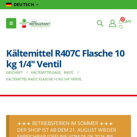
DEUTSCH
Cart
Kältemittel R407C Flasche 10
kg 1/4″ Ventil
GESCHÄFT
KÄLTEMITTELGASE
,
R407C
KÄLTEMITTEL R407C FLASCHE 10 KG 1/4″ VENTIL
☀️☀️☀️ BETRIEBSFERIEN IM SOMMER ☀️☀️☀️
DER SHOP IST AB DEM 21. AUGUST WIEDER
ERREICHBAR (OFFLINE VOM 05.08.2026 BIS