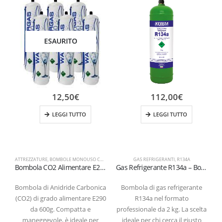
ESAURITO
12,50
€
112,00
€
LEGGI TUTTO
LEGGI TUTTO
ATTREZZATURE
,
BOMBOLE MONOUSO CO2 E290
,
GAS REFRIGERANTI
GAS REFRIGERANTI
,
R134A
Bombola CO2 Alimentare E290 da 600g – Usa e Getta – Attacco M11x1
Gas Refrigerante R134a – Bombola da 2 kg (Certificata T-PED / EN 13322-1)
Bombola di Anidride Carbonica
Bombola di gas refrigerante
(CO2) di grado alimentare E290
R134a nel formato
da 600g. Compatta e
professionale da 2 kg. La scelta
s
maneggevole, è ideale per
ideale per chi cerca il giusto