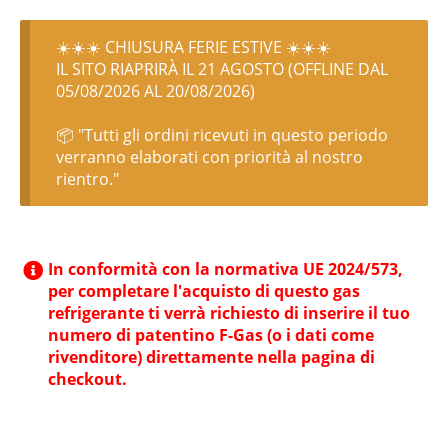
☀️☀️☀️ CHIUSURA FERIE ESTIVE ☀️☀️☀️
IL SITO RIAPRIRÀ IL 21 AGOSTO (OFFLINE DAL
05/08/2026 AL 20/08/2026)
📦 "Tutti gli ordini ricevuti in questo periodo
verranno elaborati con priorità al nostro
rientro."
In conformità con la normativa UE 2024/573,
per completare l'acquisto di questo gas
refrigerante ti verrà richiesto di inserire il tuo
numero di patentino F-Gas (o i dati come
rivenditore) direttamente nella pagina di
checkout.