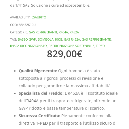
da 1/4″ SAE. Soluzione sicura ed ecosostenibile.
AVAILABILITY:
ESAURITO
COD:
BB452K10U
CATEGORIE:
GAS REFRIGERANTI
,
R404A
,
R452A
TAG:
BASSO GWP
,
BOMBOLA 10KG
,
GAS R452A
,
GAS REFRIGERANTE
,
R452A RICONDIZIONATO
,
REFRIGERAZIONE SOSTENIBILE
,
T-PED
829,00
€
Qualità Rigenerata:
Ogni bombola è stata
sottoposta a rigorosi processi di revisione e
collaudo per garantirne la massima affidabilità.
Specialista del Freddo:
L’R452A è il sostituto ideale
dell’R404A per il trasporto refrigerato, offrendo un
GWP ridotto e basse temperature di scarico.
Sicurezza Certificata:
Pienamente conforme alla
direttiva
T-PED
per il trasporto e l’utilizzo sicuro di