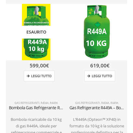
ESAURITO
599,00
€
619,00
€
LEGGI TUTTO
LEGGI TUTTO
GAS REFRIGERANTI
,
R404A
,
R449A
GAS REFRIGERANTI
,
R404A
,
R449A
Bombola Gas Refrigerante R449A – 10kg – Ricondizionata (T-PED) – Valvola 1/4″ SAE
Gas Refrigerante R449A – Bombola 10 kg valvola 1/4
Bombola ricaricabile da 10 kg
L’R449A (Opteon™ XP40) in
di gas R449A, ideale per
formato da 10 kg è la soluzione
b
refrigerazione commerciale e
professionale definitiva per la