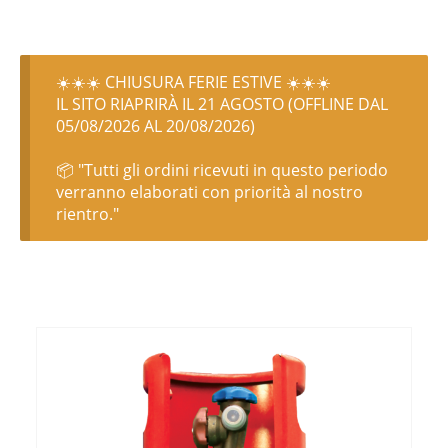
☀️☀️☀️ CHIUSURA FERIE ESTIVE ☀️☀️☀️
IL SITO RIAPRIRÀ IL 21 AGOSTO (OFFLINE DAL
05/08/2026 AL 20/08/2026)
📦 "Tutti gli ordini ricevuti in questo periodo
verranno elaborati con priorità al nostro
rientro."