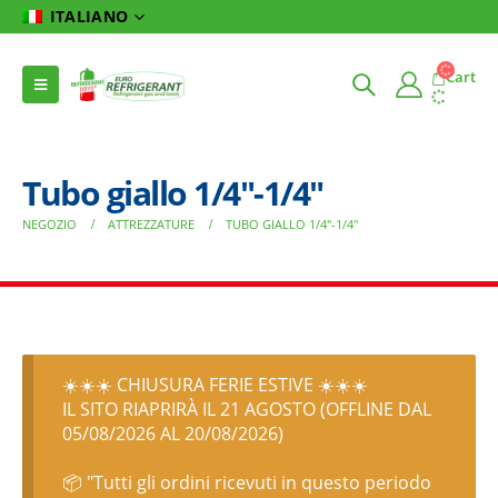
ITALIANO
Cart
Tubo giallo 1/4″-1/4″
NEGOZIO
ATTREZZATURE
TUBO GIALLO 1/4″-1/4″
☀️☀️☀️ CHIUSURA FERIE ESTIVE ☀️☀️☀️
IL SITO RIAPRIRÀ IL 21 AGOSTO (OFFLINE DAL
05/08/2026 AL 20/08/2026)
📦 "Tutti gli ordini ricevuti in questo periodo