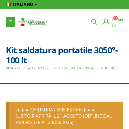
ITALIANO
Cart
Kit saldatura portatile 3050°-
100 lt
NEGOZIO
ATTREZZATURE
KIT SALDATURA PORTATILE 3050°- 100 LT
☀️☀️☀️ CHIUSURA FERIE ESTIVE ☀️☀️☀️
IL SITO RIAPRIRÀ IL 21 AGOSTO (OFFLINE DAL
05/08/2026 AL 20/08/2026)