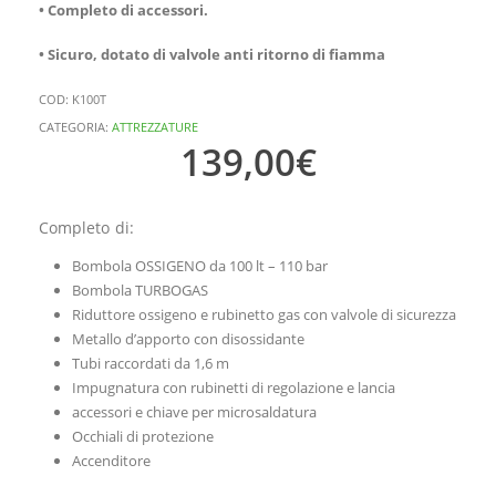
•
Completo di accessori.
•
Sicuro, dotato di valvole anti ritorno di fiamma
COD:
K100T
CATEGORIA:
ATTREZZATURE
139,00
€
Completo di:
Bombola OSSIGENO da 100 lt – 110 bar
Bombola TURBOGAS
Riduttore ossigeno e rubinetto gas con valvole di sicurezza
Metallo d’apporto con disossidante
Tubi raccordati da 1,6 m
Impugnatura con rubinetti di regolazione e lancia
accessori e chiave per microsaldatura
Occhiali di protezione
Accenditore