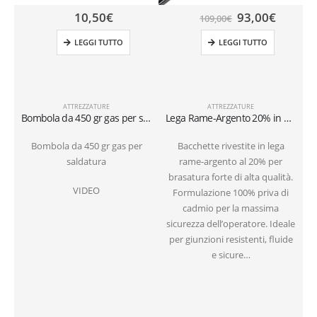
10,50
€
93,00
€
109,00
€
LEGGI TUTTO
LEGGI TUTTO
ATTREZZATURE
ATTREZZATURE
Bombola da 450 gr gas per saldatura
Lega Rame-Argento 20% in Bacchette Rivestite (Senza Cadmio) – Conf. 10 pz
Bombola da 450 gr gas per
Bacchette rivestite in lega
saldatura
rame-argento al 20% per
brasatura forte di alta qualità.
VIDEO
Formulazione 100% priva di
cadmio per la massima
sicurezza dell’operatore. Ideale
per giunzioni resistenti, fluide
e sicure…