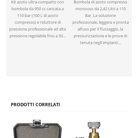
Kit azoto ultra-compatto con
Bombola di azoto compresso
P
bombola da 950 cc caricata a
monouso da 2,42 Litri a 110
g
110 bar (100 L di azoto
Bar. La soluzione
compresso) e riduttore di
professionale, leggera e pronta
p
pressione professionale ad alta
all’uso per il flussaggio, la
pressione regolabile fino a 50…
pressurizzazione e le prove di
tenuta negli impianti…
PRODOTTI CORRELATI