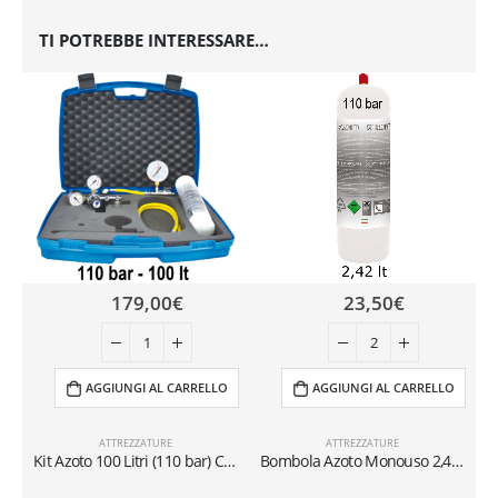
TI POTREBBE INTERESSARE…
179,00
€
23,50
€
AGGIUNGI AL CARRELLO
AGGIUNGI AL CARRELLO
ATTREZZATURE
ATTREZZATURE
Kit Azoto 100 Litri (110 bar) Compatto per Prova Pressione e Flussaggio HVAC | Riduttore 50 bar per R32 e R410A
Bombola Azoto Monouso 2,42 Litri – 110 Bar | Per Test Tenuta e HVAC