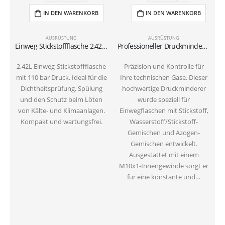
IN DEN WARENKORB
IN DEN WARENKORB
AUSRÜSTUNG
AUSRÜSTUNG
Einweg-Stickstoffflasche 2,42 L – 110 Bar | Für Dichtheitsprüfung & HVAC
Professioneller Druckminderer für Einweg-Stickstoff-/Azogen-Flaschen – Anschluss M10x1
2,42L Einweg-Stickstoffflasche
Präzision und Kontrolle für
mit 110 bar Druck. Ideal für die
Ihre technischen Gase. Dieser
Dichtheitsprüfung, Spülung
hochwertige Druckminderer
und den Schutz beim Löten
wurde speziell für
von Kälte- und Klimaanlagen.
Einwegflaschen mit Stickstoff,
k
Kompakt und wartungsfrei.
Wasserstoff/Stickstoff-
Gemischen und Azogen-
Gemischen entwickelt.
d
Ausgestattet mit einem
I
M10x1-Innengewinde sorgt er
für eine konstante und…