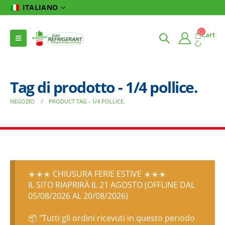
ITALIANO
Cart
Tag di prodotto - 1/4 pollice.
NEGOZIO
PRODUCT TAG -
1/4 POLLICE.
☀️☀️☀️ CHIUSURA FERIE ESTIVE ☀️☀️☀️
IL SITO RIAPRIRÀ IL 21 AGOSTO (OFFLINE DAL
05/08/2026 AL 20/08/2026)
📦 "Tutti gli ordini ricevuti in questo periodo