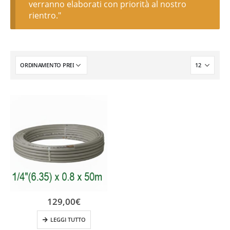
verranno elaborati con priorità al nostro
rientro."
129,00
€
LEGGI TUTTO