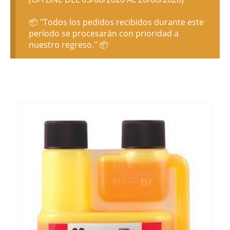
📦 "Todos los pedidos recibidos durante este
período se procesarán con prioridad a
nuestro regreso." 📦