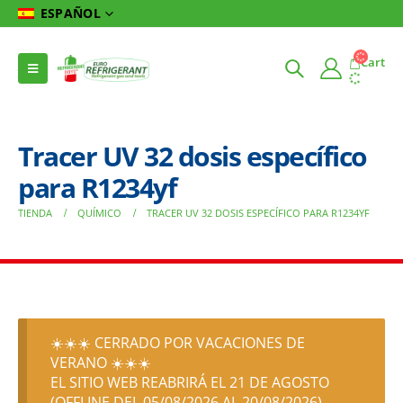
ESPAÑOL
Cart
Tracer UV 32 dosis específico
para R1234yf
TIENDA
QUÍMICO
TRACER UV 32 DOSIS ESPECÍFICO PARA R1234YF
☀️☀️☀️ CERRADO POR VACACIONES DE
VERANO ☀️☀️☀️
EL SITIO WEB REABRIRÁ EL 21 DE AGOSTO
(OFFLINE DEL 05/08/2026 AL 20/08/2026)