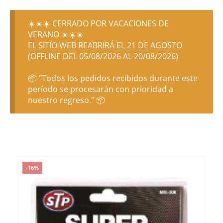
☀️☀️☀️ CERRADO POR VACACIONES DE
VERANO ☀️☀️☀️
EL SITIO WEB REABRIRÁ EL 21 DE AGOSTO
(OFFLINE DEL 05/08/2026 AL 20/08/2026)
📦 "Todos los pedidos recibidos durante este
período se procesarán con prioridad a
nuestro regreso." 📦
-16%