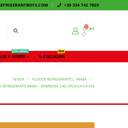
EFRIGERANTBOYS.COM
+39 334 742 7820
Cart
R290|R600A|
NEW
LES Y OTROS
✨ CO2 (R290)
TIENDA
FLUIDOS REFRIGERANTES
,
R448A
S REFRIGERANTE R448A – BOMBONA 5 KG VÁLVULA1/4 SAE