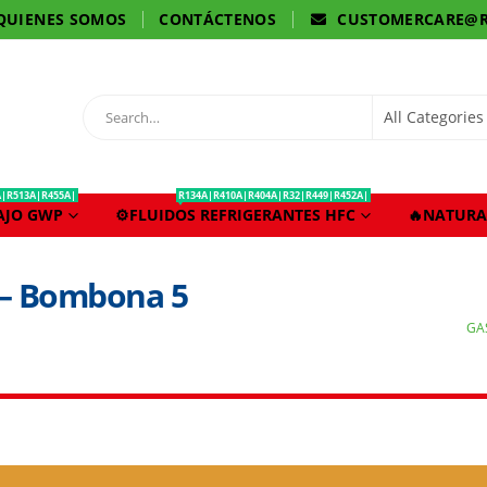
QUIENES SOMOS
CONTÁCTENOS
CUSTOMERCARE@R
A|R513A|R455A|
R134A|R410A|R404A|R32|R449|R452A|
BAJO GWP
⚙️FLUIDOS REFRIGERANTES HFC
🔥NATURA
 – Bombona 5
GA