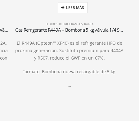
LEER MÁS
FLUIDOS REFRIGERANTES
,
R449A
Botella de Gas Refrigerante R452A – 5kg – (T-PED) – Válvula 1/4″ SAE
Gas Refrigerante R449A – Bombona 5 kg válvula 1/4 SAE
52A.
El R449A (Opteon™ XP40) es el refrigerante HFO de
ncia
próxima generación. Sustituto premium para R404A
 con
y R507, reduce el GWP en un 67%.
Formato: Bombona nueva recargable de 5 kg.
…