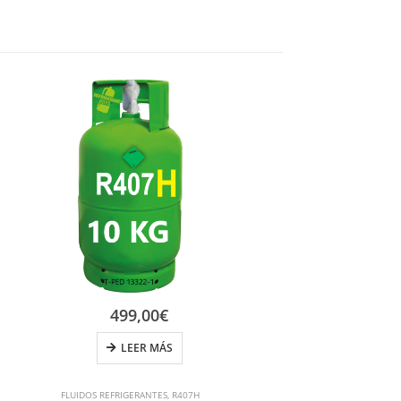
-2%
499,00
€
LEER MÁS
FLUIDOS REFRIGERANTES
,
R407H
F