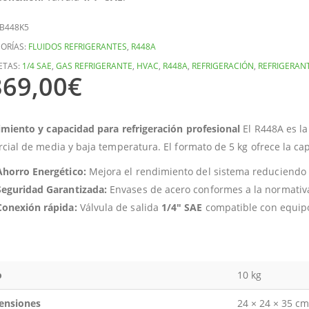
B448K5
ORÍAS:
FLUIDOS REFRIGERANTES
,
R448A
ETAS:
1/4 SAE
,
GAS REFRIGERANTE
,
HVAC
,
R448A
,
REFRIGERACIÓN
,
REFRIGERAN
369,00
€
miento y capacidad para refrigeración profesional
El R448A es la
cial de media y baja temperatura. El formato de 5 kg ofrece la c
Ahorro Energético:
Mejora el rendimiento del sistema reduciendo 
Seguridad Garantizada:
Envases de acero conformes a la normati
Conexión rápida:
Válvula de salida
1/4″ SAE
compatible con equipo
o
10 kg
ensiones
24 × 24 × 35 cm