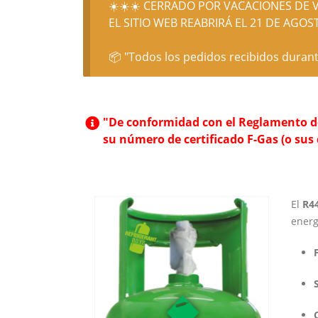
☀️☀️☀️ CERRADO POR VACACIONES DE V
EL SITIO WEB REABRIRÁ EL 21 DE AGOST
📦 "Todos los pedidos recibidos durant
"De conformidad con el Reglamento de 
su número de certificado F-Gas (o sus
El
R44
energ