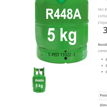
SKU:
B
CATEG
ETIQU
Rendi
comer
Pes
Dim