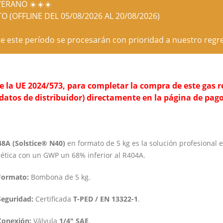
ERANO ☀️☀️☀️
O (OFFLINE DEL 05/08/2026 AL 20/08/2026)
e este período se procesarán con prioridad a nuestro regre
la UE 2024/573, para completar la compra de este gas ref
 datos de distribuidor) directamente en la página de pago
8A (Solstice® N40)
en formato de 5 kg es la solución profesional eq
ética con un GWP un 68% inferior al R404A.
Formato:
Bombona de 5 kg.
Seguridad:
Certificada
T-PED / EN 13322-1
.
Conexión:
Válvula
1/4″ SAE
.