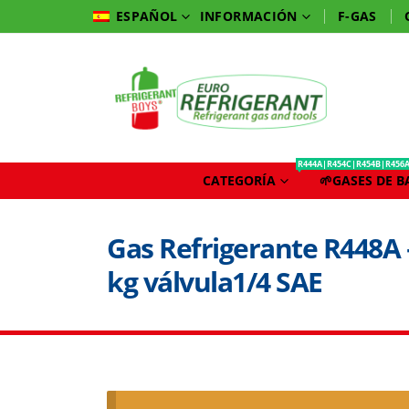
INFORMACIÓN
F-GAS
ESPAÑOL
R444A|R454C|R454B|R456
CATEGORÍA
🌱GASES DE 
Gas Refrigerante R448A
kg válvula1/4 SAE