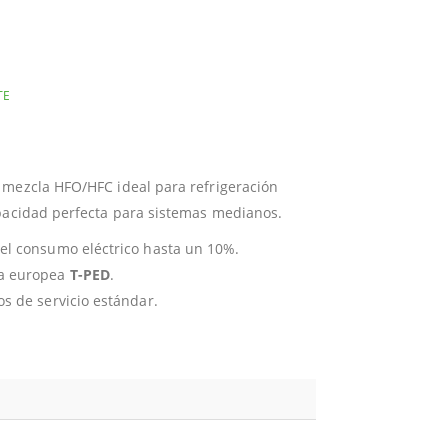
TE
 mezcla HFO/HFC ideal para refrigeración
apacidad perfecta para sistemas medianos.
el consumo eléctrico hasta un 10%.
va europea
T-PED
.
s de servicio estándar.