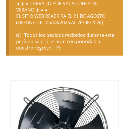
☀️☀️☀️ CERRADO POR VACACIONES DE
VERANO ☀️☀️☀️
EL SITIO WEB REABRIRÁ EL 21 DE AGOSTO
(OFFLINE DEL 05/08/2026 AL 20/08/2026)
📦 "Todos los pedidos recibidos durante este
período se procesarán con prioridad a
nuestro regreso." 📦