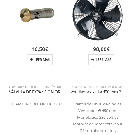
16,50
€
98,00
€
LEER MÁS
LEER MÁS
COMPONENTES DE REFRIGERACIÓN
,
ORIFICIO PARA VÁLVULA DE EXPANSIÓN
COMPONENTES DE REFRIGERACIÓN
,
VENTILADORES AXIALES
C
VÁLVULA DE EXPANSIÓN ORIFICIO BRIDA CONEXIÓN 02
Ventilador axial ø 450 mm 230 voltios 4 polos 1400 rpm aspiración
DIÁMETRO DEL ORIFICIO 02
Ventilador axial de 4 polos.
T
Ventilador Ø 450 mm .
Monofásico 230 voltios.
Motores de rotor externo IP
54 con aislamiento y