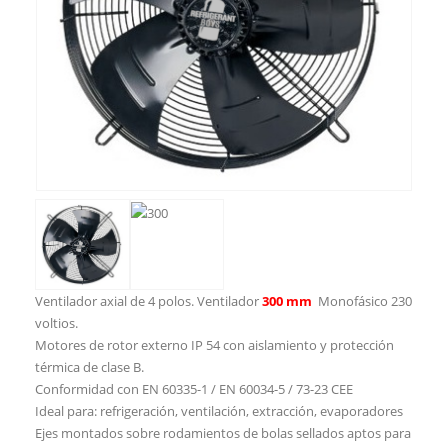
Ventilador axial de 4 polos. Ventilador
300 mm
Monofásico 230
voltios.
Motores de rotor externo IP 54 con aislamiento y protección
térmica de clase B.
Conformidad con EN 60335-1 / EN 60034-5 / 73-23 CEE
Ideal para: refrigeración, ventilación, extracción, evaporadores
Ejes montados sobre rodamientos de bolas sellados aptos para