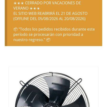
☀️☀️☀️ CERRADO POR VACACIONES DE
VERANO ☀️☀️☀️
EL SITIO WEB REABRIRÁ EL 21 DE AGOSTO
(OFFLINE DEL 05/08/2026 AL 20/08/2026)
📦 "Todos los pedidos recibidos durante este
período se procesarán con prioridad a
nuestro regreso." 📦