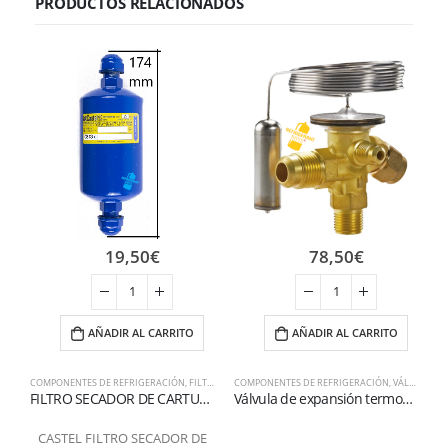
PRODUCTOS RELACIONADOS
19,50
€
78,50
€
AÑADIR AL CARRITO
AÑADIR AL CARRITO
COMPONENTES DE REFRIGERACIÓN
,
FILTROS
COMPONENTES DE REFRIGERACIÓN
,
VÁLVULAS DE EXPANSIÓN
C
FILTRO SECADOR DE CARTUCHO SÓLIDO CON 100% DE TAMICES MOLECULARES 1/2
Válvula de expansión termostática serie TEZ2 R407C
CASTEL FILTRO SECADOR DE
T