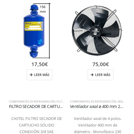
17,50
€
75,00
€
LEER MÁS
LEER MÁS
COMPONENTES DE REFRIGERACIÓN
,
FILTROS
COMPONENTES DE REFRIGERACIÓN
,
VENTILADORES AXIALES
C
FILTRO SECADOR DE CARTUCHO SÓLIDO CON 100% DE TAMICES MOLECULARES 3/8 SAE
Ventilador axial ø 400 mm 230 voltios 4 polos 1400 rpm aspiración
CASTEL FILTRO SECADOR DE
Ventilador axial de 4 polos.
CARTUCHO SÓLIDO
Ventilador 400 mm de
CONEXIÓN 3/8 SAE
diámetro . Monofásico 230