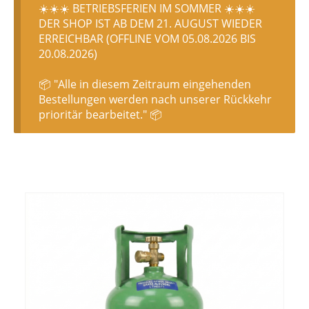
☀️☀️☀️ BETRIEBSFERIEN IM SOMMER ☀️☀️☀️
DER SHOP IST AB DEM 21. AUGUST WIEDER
ERREICHBAR (OFFLINE VOM 05.08.2026 BIS
20.08.2026)
📦 "Alle in diesem Zeitraum eingehenden
Bestellungen werden nach unserer Rückkehr
prioritär bearbeitet." 📦