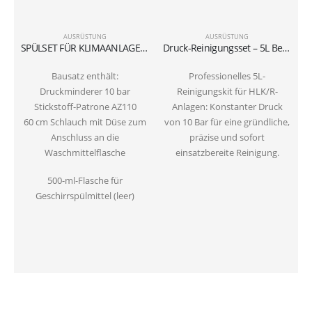
AUSRÜSTUNG
AUSRÜSTUNG
SPÜLSET FÜR KLIMAANLAGEN UND KÜHLSYSTEME
Druck-Reinigungsset – 5L Behälter + Sprühpistole mit 60cm Schlauch
Bausatz enthält:
Professionelles 5L-
Druckminderer 10 bar
Reinigungskit für HLK/R-
Stickstoff-Patrone AZ110
Anlagen: Konstanter Druck
60 cm Schlauch mit Düse zum
von 10 Bar für eine gründliche,
Anschluss an die
präzise und sofort
Waschmittelflasche
einsatzbereite Reinigung.
500-ml-Flasche für
Geschirrspülmittel (leer)