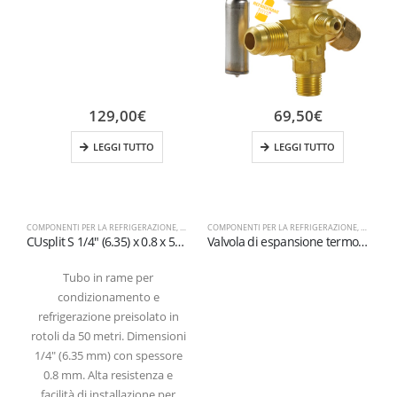
129,00
€
69,50
€
LEGGI TUTTO
LEGGI TUTTO
COMPONENTI PER LA REFRIGERAZIONE
,
TUBI E RACCORDI IN RAME
COMPONENTI PER LA REFRIGERAZIONE
,
VALVOLE
C
CUsplit S 1/4″ (6.35) x 0.8 x 50m – Tubo in rame preisolato in rotolo
Valvola di espansione termostatica serie TE2 R449A – R448A
Tubo in rame per
condizionamento e
refrigerazione preisolato in
rotoli da 50 metri. Dimensioni
1/4″ (6.35 mm) con spessore
0.8 mm. Alta resistenza e
facilità di installazione per