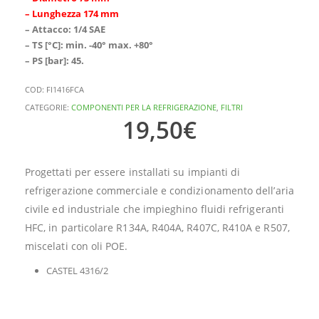
– Lunghezza 174 mm
– Attacco: 1/4 SAE
– TS [°C]: min. -40° max. +80°
– PS [bar]: 45.
COD:
FI1416FCA
CATEGORIE:
COMPONENTI PER LA REFRIGERAZIONE
,
FILTRI
19,50
€
Progettati per essere installati su impianti di
refrigerazione commerciale e condizionamento dell’aria
civile ed industriale che impieghino fluidi refrigeranti
HFC, in particolare R134A, R404A, R407C, R410A e R507,
miscelati con oli POE.
CASTEL 4316/2