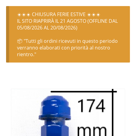
☀️☀️☀️ CHIUSURA FERIE ESTIVE ☀️☀️☀️
IL SITO RIAPRIRÀ IL 21 AGOSTO (OFFLINE DAL
05/08/2026 AL 20/08/2026)
📦 "Tutti gli ordini ricevuti in questo periodo
verranno elaborati con priorità al nostro
rientro."