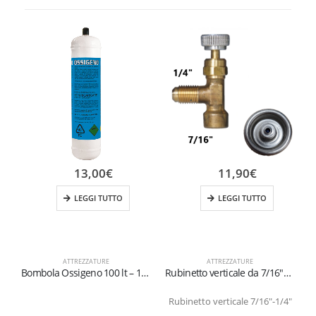
13,00
€
11,90
€
LEGGI TUTTO
LEGGI TUTTO
ATTREZZATURE
ATTREZZATURE
Bombola Ossigeno 100 lt – 110 Bar
Rubinetto verticale da 7/16″SAE Femmina per 1/4″SAE Maschio
Rubinetto verticale 7/16″-1/4″
B