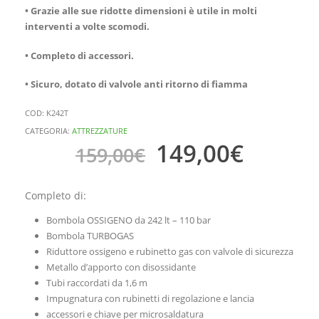
•
Grazie alle sue ridotte dimensioni è utile in molti
interventi a volte scomodi.
•
Completo di accessori.
•
Sicuro, dotato di valvole anti ritorno di fiamma
COD:
K242T
CATEGORIA:
ATTREZZATURE
149,00
€
159,00
€
Completo di:
Bombola OSSIGENO da 242 lt – 110 bar
Bombola TURBOGAS
Riduttore ossigeno e rubinetto gas con valvole di sicurezza
Metallo d’apporto con disossidante
Tubi raccordati da 1,6 m
Impugnatura con rubinetti di regolazione e lancia
accessori e chiave per microsaldatura