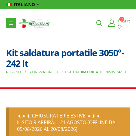
ITALIANO
Cart
Kit saldatura portatile 3050°-
242 lt
NEGOZIO
ATTREZZATURE
KIT SALDATURA PORTATILE 3050°- 242 LT
☀️☀️☀️ CHIUSURA FERIE ESTIVE ☀️☀️☀️
IL SITO RIAPRIRÀ IL 21 AGOSTO (OFFLINE DAL
05/08/2026 AL 20/08/2026)