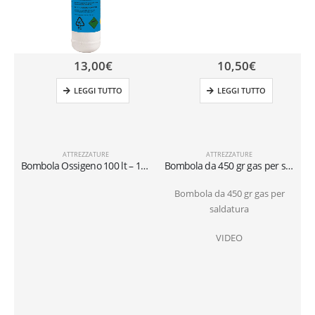
13,00
€
10,50
€
LEGGI TUTTO
LEGGI TUTTO
ATTREZZATURE
ATTREZZATURE
Bombola Ossigeno 100 lt – 110 Bar
Bombola da 450 gr gas per saldatura
Bombola da 450 gr gas per
saldatura
b
VIDEO
s
p