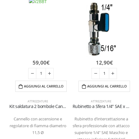
59,00
€
12,90
€
AGGIUNGI AL CARRELLO
AGGIUNGI AL CARRELLO
ATTREZZATURE
ATTREZZATURE
Kit saldatura 2 bombole Cannello 11,5 Ø
Rubinetto a Sfera 1/4″ SAE x 5/16″ SAE per Bombole Ricaricabili (1-2 kg)
Cannello con accensione e
Rubinetto d’intercettazione a
regolatore di fiamma diametro
sfera professionale con attacco
11,5 Ø
superiore 1/4″ SAE Maschio e