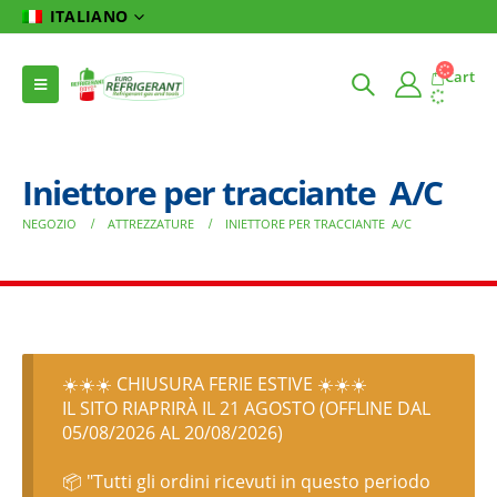
ITALIANO
Cart
Iniettore per tracciante A/C
NEGOZIO
ATTREZZATURE
INIETTORE PER TRACCIANTE A/C
☀️☀️☀️ CHIUSURA FERIE ESTIVE ☀️☀️☀️
IL SITO RIAPRIRÀ IL 21 AGOSTO (OFFLINE DAL
05/08/2026 AL 20/08/2026)
📦 "Tutti gli ordini ricevuti in questo periodo