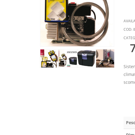
AVAILA
COD:
I
CATEG
Siste
clima
scomo
Pes
Dim