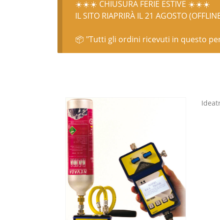
☀️☀️☀️ CHIUSURA FERIE ESTIVE ☀️☀️☀️
IL SITO RIAPRIRÀ IL 21 AGOSTO (OFFLIN
📦 "Tutti gli ordini ricevuti in questo p
Ideat