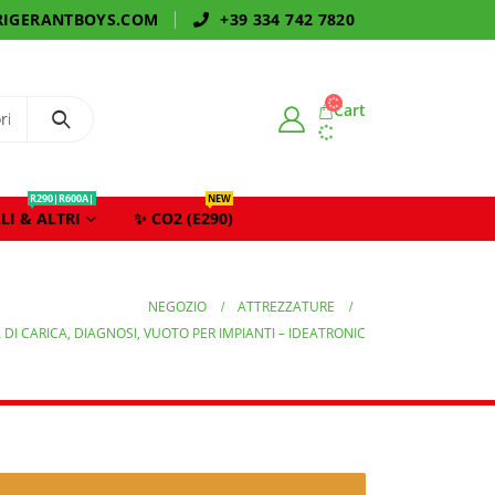
IGERANTBOYS.COM
+39 334 742 7820
Cart
R290|R600A|
NEW
LI & ALTRI
✨ CO2 (E290)
NEGOZIO
ATTREZZATURE
 DI CARICA, DIAGNOSI, VUOTO PER IMPIANTI – IDEATRONIC