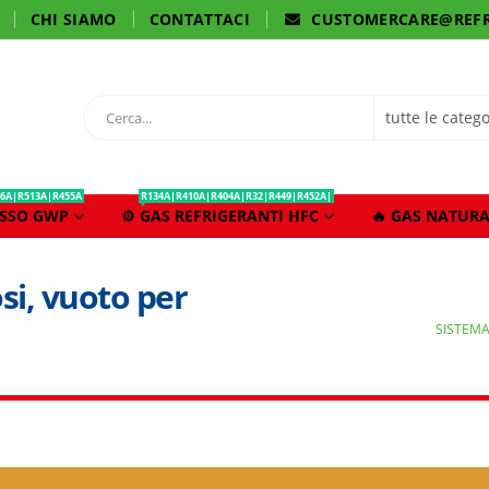
CHI SIAMO
CONTATTACI
CUSTOMERCARE@REFR
6A|R513A|R455A
R134A|R410A|R404A|R32|R449|R452A|
ASSO GWP
⚙️ GAS REFRIGERANTI HFC
🔥 GAS NATURA
si, vuoto per
SISTEMA