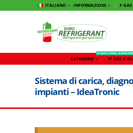
INFORMAZIONI
F-GAS
ITALIANO
R1234YF|R454C|R454B|R45
CATEGORIE
🌱 GAS A B
Sistema di carica, diagno
impianti – IdeaTronic