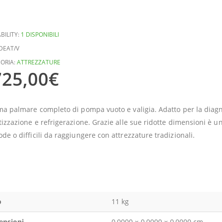
BILITY:
1 DISPONIBILI
DEAT/V
ORIA:
ATTREZZATURE
725,00
€
ma palmare completo di pompa vuoto e valigia. Adatto per la diagnosi
tizzazione e refrigerazione. Grazie alle sue ridotte dimensioni è u
de o difficili da raggiungere con attrezzature tradizionali.
o
11 kg
ensioni
0,0000 × 0,0000 × 0,0000 cm