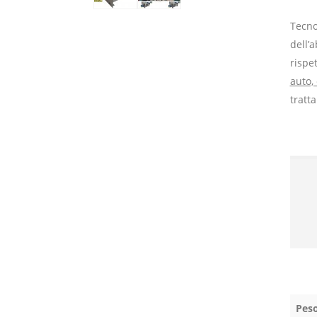
Tecno
dell’
rispe
auto,
tratt
Pes