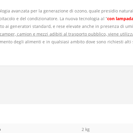
logia avanzata per la generazione di ozono, quale presidio naturale 
abitacolo e del condizionatore. La nuova tecnologia al “
con lampad
tto ai generatori standard, e rese elevate anche in presenza di umi
 camper, camion e mezzi adibiti al trasporto pubblico, viene utilizz
amento degli alimenti e in qualsiasi ambito dove sono richiesti alti 
o
2 kg