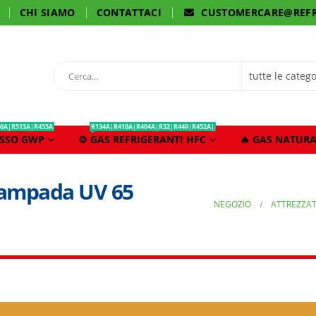
CHI SIAMO
CONTATTACI
CUSTOMERCARE@REFR
6A|R513A|R455A
R134A|R410A|R404A|R32|R449|R452A|
ASSO GWP
⚙️ GAS REFRIGERANTI HFC
🔥 GAS NATURA
lampada UV 65
NEGOZIO
ATTREZZA