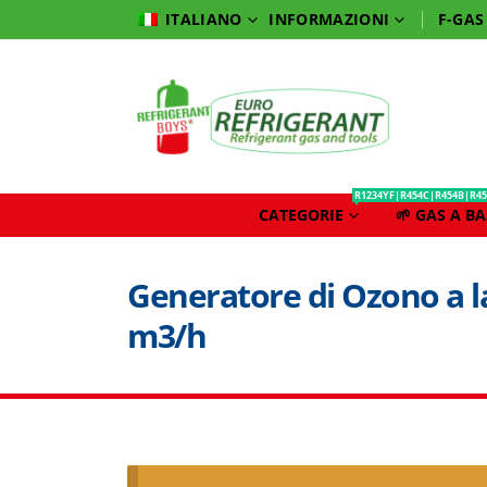
INFORMAZIONI
F-GAS
ITALIANO
R1234YF|R454C|R454B|R45
CATEGORIE
🌱 GAS A B
Generatore di Ozono a 
m3/h