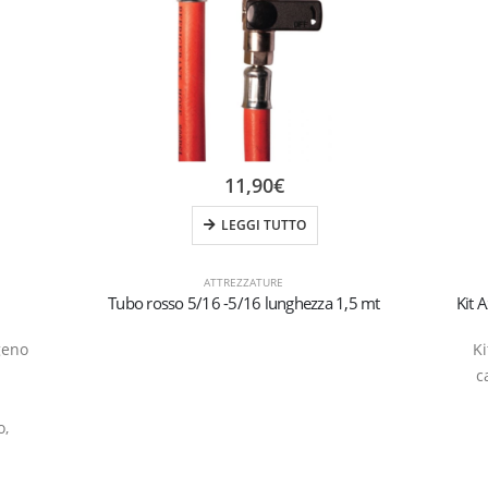
11,90
€
LEGGI TUTTO
ATTREZZATURE
Tubo rosso 5/16 -5/16 lunghezza 1,5 mt
geno
Ki
c
o,