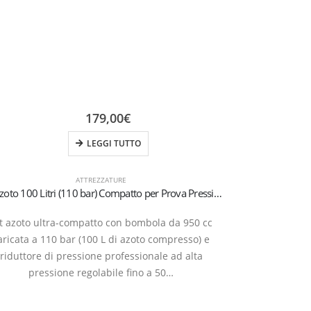
179,00
€
LEGGI TUTTO
ATTREZZATURE
Kit Azoto 100 Litri (110 bar) Compatto per Prova Pressione e Flussaggio HVAC | Riduttore 50 bar per R32 e R410A
In
t azoto ultra-compatto con bombola da 950 cc
aricata a 110 bar (100 L di azoto compresso) e
riduttore di pressione professionale ad alta
pressione regolabile fino a 50…