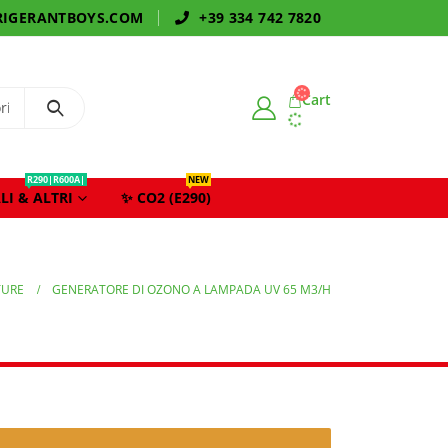
IGERANTBOYS.COM
+39 334 742 7820
Cart
R290|R600A|
NEW
LI & ALTRI
✨ CO2 (E290)
TURE
GENERATORE DI OZONO A LAMPADA UV 65 M3/H