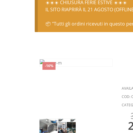
☀️☀️☀️ CHIUSURA FERIE ESTIVE ☀️☀️☀️
IL SITO RIAPRIRÀ IL 21 AGOSTO (OFFLIN
📦 "Tutti gli ordini ricevuti in questo p
-16%
AVAILA
COD:
CATEG