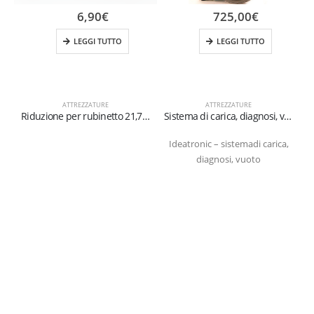
6,90
€
725,00
€
LEGGI TUTTO
LEGGI TUTTO
ATTREZZATURE
ATTREZZATURE
Riduzione per rubinetto 21,7″-1/14 x 5/16″SX
Sistema di carica, diagnosi, vuoto per impianti – IdeaTronic
Ideatronic – sistemadi carica,
diagnosi, vuoto
s
1
c