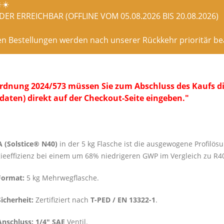
️☀️
ER ERREICHBAR (OFFLINE VOM 05.08.2026 BIS 20.08.2026)
en Bestellungen werden nach unserer Rückkehr prioritär bea
dnung 2024/573 müssen Sie zum Abschluss des Kaufs die
daten) direkt auf der Checkout-Seite eingeben."
 (Solstice® N40)
in der 5 kg Flasche ist die ausgewogene Profilö
ieeffizienz bei einem um 68% niedrigeren GWP im Vergleich zu R4
Format:
5 kg Mehrwegflasche.
Sicherheit:
Zertifiziert nach
T-PED / EN 13322-1
.
Anschluss:
1/4″ SAE
Ventil.