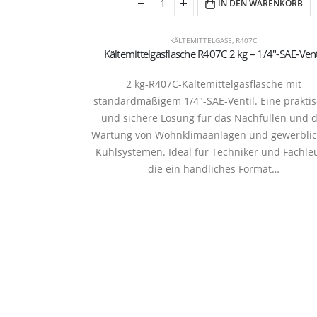
IN DEN WARENKORB
KÄLTEMITTELGASE
,
R407C
Kältemittelgasflasche R407C 2 kg – 1/4″-SAE‑Vent
2 kg‑R407C‑Kältemittelgasflasche mit
standardmäßigem 1/4″-SAE‑Ventil. Eine prakti
und sichere Lösung für das Nachfüllen und d
Wartung von Wohnklimaanlagen und gewerbli
Kühlsystemen. Ideal für Techniker und Fachleu
die ein handliches Format…
Refrige