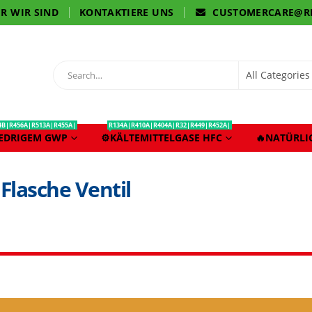
R WIR SIND
KONTAKTIERE UNS
CUSTOMERCARE@R
4B|R456A|R513A|R455A|
R134A|R410A|R404A|R32|R449|R452A|
IEDRIGEM GWP
⚙️KÄLTEMITTELGASE HFC
🔥NATÜRLI
 Flasche Ventil