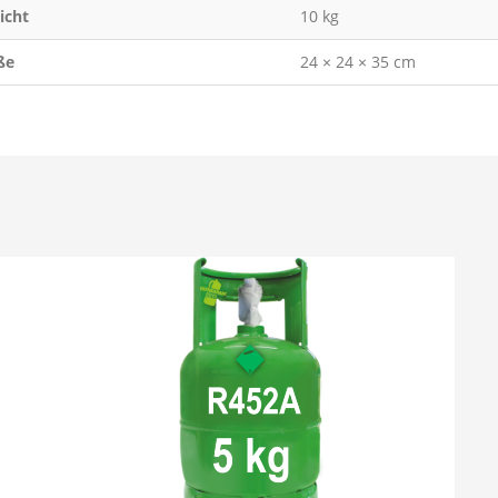
icht
10 kg
ße
24 × 24 × 35 cm