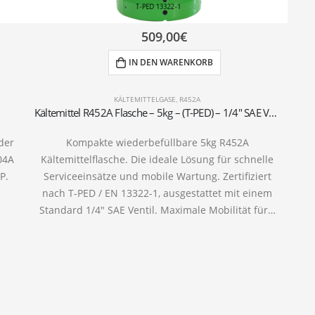
509,00
€
IN DEN WARENKORB
KÄLTEMITTELGASE
,
R452A
Kältemittel R452A Flasche – 5kg – (T-PED) – 1/4″ SAE Ventil
der
Kompakte wiederbefüllbare 5kg R452A
04A
Kältemittelflasche. Die ideale Lösung für schnelle
P.
Serviceeinsätze und mobile Wartung. Zertifiziert
nach T-PED / EN 13322-1, ausgestattet mit einem
Standard 1/4″ SAE Ventil. Maximale Mobilität für…