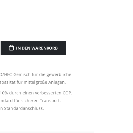
IN DEN WARENKORB
O/HFC-Gemisch für die gewerbliche
pazität für mittelgroße Anlagen.
10% durch einen verbesserten COP.
ndard für sicheren Transport.
en Standardanschluss.