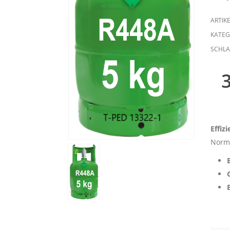
ARTIK
KATEG
SCHL
Effiz
Norma