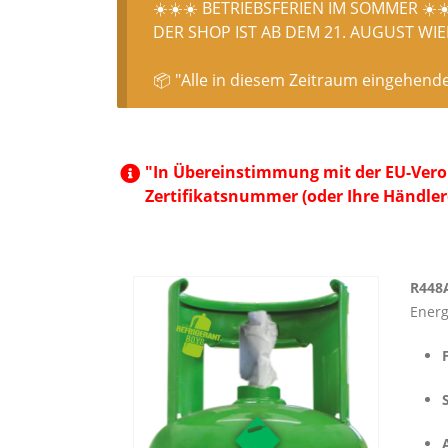
☀️☀️☀️ BETRIEBSFERIEN IM SOMMER ☀️☀
DER SHOP IST AB DEM 21. AUGUST WIED
📦 "Alle in diesem Zeitraum eingehend
"In Übereinstimmung mit der EU-Veror
Zertifikatsnummer (oder Ihre Händler
R448A
Energ