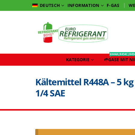
INFORMATION
F-GAS
WE
DEUTSCH
R444A|R454C|R45
KATEGORIE
🌱GASE MIT N
Kältemittel R448A – 5 kg
1/4 SAE