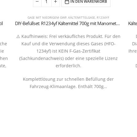
IN DEN WARENKORB
GASE MIT NIEDRIGEM GWP
,
KÄLTEMITTELGASE
,
R1234YF
il
DIY-Befüllset: R1234yf Kältemittel 700g mit Manometer und Schnellkupplungsschlauch
⚠️ Kaufhinweis: Frei verkäufliches Produkt. Für den
sche
Kauf und die Verwendung dieses Gases (HFO-
Di
ie
1234yf) ist KEIN F-Gas-Zertifikat
Ihre
chen
(Sachkundenachweis) oder eine spezielle Lizenz
te,
erforderlich.
Komplettlösung zur schnellen Befüllung der
Fahrzeug-Klimaanlage. Enthält 700g…
rantboys s.r.l. | Uffici: Viale Pirandello, 7 - 21052 Busto Arsizio (VA) ITALY | P.IVA IT035