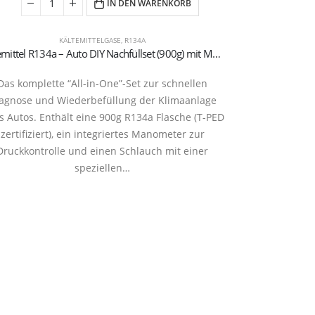
IN DEN WARENKORB
KÄLTEMITTELGASE
,
R134A
Kältemittel R134a – Auto DIY Nachfüllset (900g) mit Manometer & Schnellkupplung
R32-Gasflas
Das komplette “All-in-One”-Set zur schnellen
R32 Kältemittel
agnose und Wiederbefüllung der Klimaanlage
zertifizier
s Autos. Enthält eine 900g R134a Flasche (T-PED
Alternativ
zertifiziert), ein integriertes Manometer zur
Herstellern v
Druckkontrolle und einen Schlauch mit einer
Umwelt
speziellen…
20290127