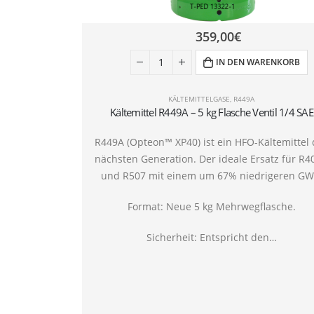
359,00
€
IN DEN WARENKORB
KÄLTEMITTELGASE
,
R449A
Kältemittel R449A – 5 kg Flasche Ventil 1/4 SAE
R449A (Opteon™ XP40) ist ein HFO-Kältemittel 
nächsten Generation. Der ideale Ersatz für R4
und R507 mit einem um 67% niedrigeren GW
Format: Neue 5 kg Mehrwegflasche.
Sicherheit: Entspricht den…