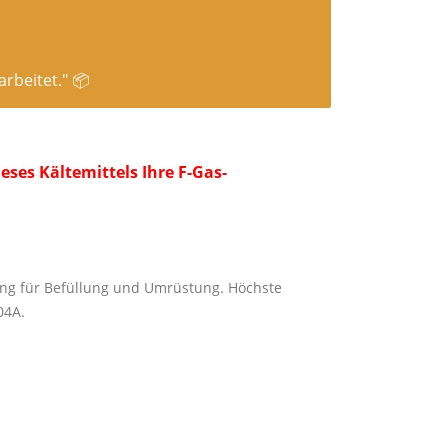
rbeitet." 📦
ses Kältemittels Ihre F-Gas-
sung für Befüllung und Umrüstung. Höchste
04A.