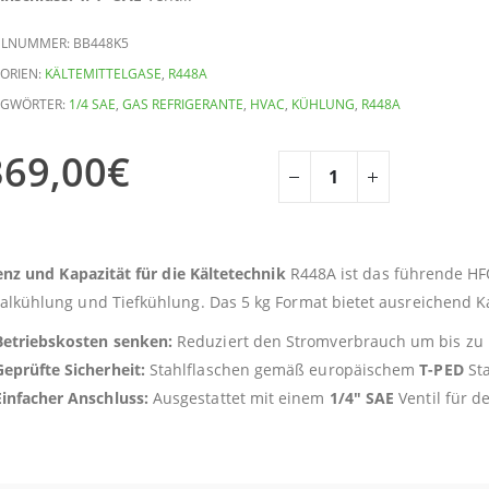
ELNUMMER:
BB448K5
ORIEN:
KÄLTEMITTELGASE
,
R448A
AGWÖRTER:
1/4 SAE
,
GAS REFRIGERANTE
,
HVAC
,
KÜHLUNG
,
R448A
369,00
€
ienz und Kapazität für die Kältetechnik
R448A ist das führende HF
lkühlung und Tiefkühlung. Das 5 kg Format bietet ausreichend Ka
Betriebskosten senken:
Reduziert den Stromverbrauch um bis zu 
Geprüfte Sicherheit:
Stahlflaschen gemäß europäischem
T-PED
Sta
Einfacher Anschluss:
Ausgestattet mit einem
1/4″ SAE
Ventil für d