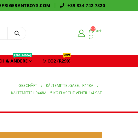
EFRIGERANTBOYS.COM
+39 334 742 7820
Cart
R290|R600A|
NEW
CH & ANDERE
✨ CO2 (R290)
GESCHÄFT
KÄLTEMITTELGASE
,
R448A
KÄLTEMITTEL R448A – 5 KG FLASCHE VENTIL 1/4 SAE