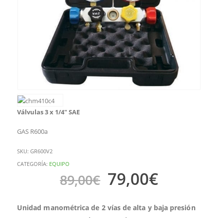
Válvulas 3 x 1/4″ SAE
GAS R600a
SKU:
GR600V2
CATEGORÍA:
EQUIPO
79,00
€
89,00
€
Unidad manométrica de 2 vías de alta y baja presión