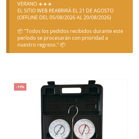
VERANO ☀️☀️☀️
EL SITIO WEB REABRIRÁ EL 21 DE AGOSTO
(OFFLINE DEL 05/08/2026 AL 20/08/2026)
📦 "Todos los pedidos recibidos durante este
período se procesarán con prioridad a
nuestro regreso." 📦
-11%