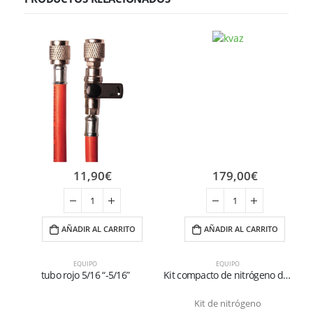
11,90
€
179,00
€
AÑADIR AL CARRITO
AÑADIR AL CARRITO
EQUIPO
EQUIPO
tubo rojo 5/16 “-5/16”
Kit compacto de nitrógeno de 100 litros (110 bar) para pruebas de presión y purga de sistemas HVAC | Reductor de 50 bar para R32 y R410A
Kit de nitrógeno