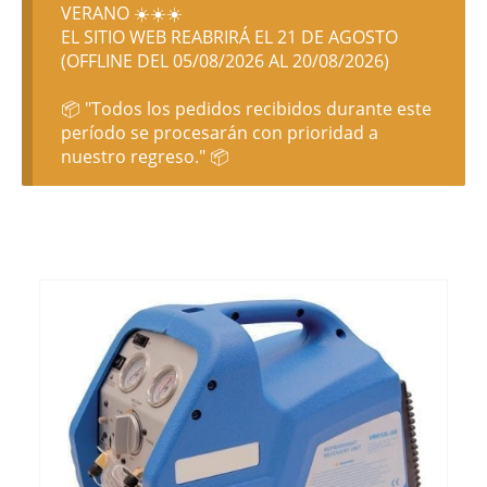
VERANO ☀️☀️☀️
EL SITIO WEB REABRIRÁ EL 21 DE AGOSTO
(OFFLINE DEL 05/08/2026 AL 20/08/2026)
📦 "Todos los pedidos recibidos durante este
período se procesarán con prioridad a
nuestro regreso." 📦