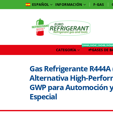
INFORMACIÓN
F-GAS
ESPAÑOL
R444A|R454C|R454B|R456
CATEGORÍA
🌱GASES DE 
Gas Refrigerante R444A 
Alternativa High-Perfor
GWP para Automoción y 
Especial