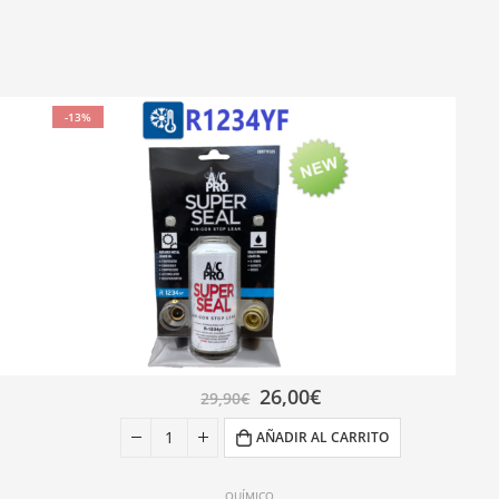
-13%
26,00
€
29,90
€
AÑADIR AL CARRITO
QUÍMICO