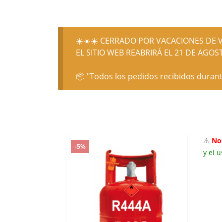
☀️☀️☀️ CERRADO POR VACACIONES DE V
EL SITIO WEB REABRIRÁ EL 21 DE AGOST
📦 "Todos los pedidos recibidos durant
⚠️
No
-5%
y el u