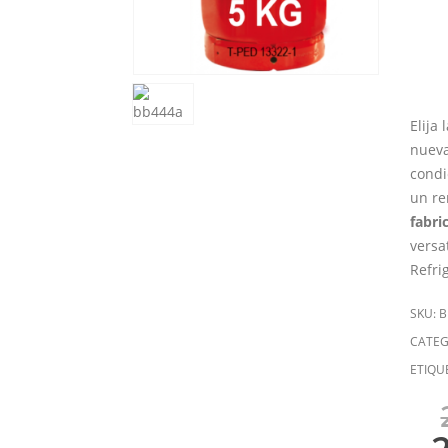
Elija
nueva
condi
un re
fabri
versa
Refri
SKU:
B
CATEG
ETIQU