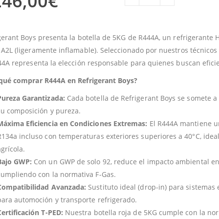
246,00
€
gerant Boys presenta la botella de 5KG de R444A, un refrigerante H
A2L (ligeramente inflamable). Seleccionado por nuestros técnicos
44A representa la elección responsable para quienes buscan eficie
qué comprar R444A en Refrigerant Boys?
Pureza Garantizada:
Cada botella de Refrigerant Boys se somete a
su composición y pureza.
Máxima Eficiencia en Condiciones Extremas:
El R444A mantiene un
R134a incluso con temperaturas exteriores superiores a 40°C, idea
grícola.
Bajo GWP:
Con un GWP de solo 92, reduce el impacto ambiental e
cumpliendo con la normativa F-Gas.
Compatibilidad Avanzada:
Sustituto ideal (drop-in) para sistemas
para automoción y transporte refrigerado.
Certificación T-PED:
Nuestra botella roja de 5KG cumple con la nor