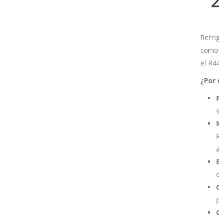
Refri
como 
el R4
¿Por 
a