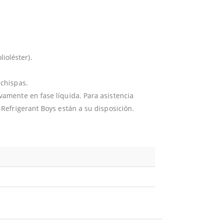
ioléster).
ichispas.
vamente en fase líquida. Para asistencia
 Refrigerant Boys están a su disposición.