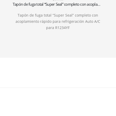
Tapón de fuga total “Super Seal” completo con acoplamiento rápido para refrigeración Coche R1234YF
Tapón de fuga total “Super Seal” completo con
acoplamiento rápido para refrigeración Auto A/C
para R1234YF