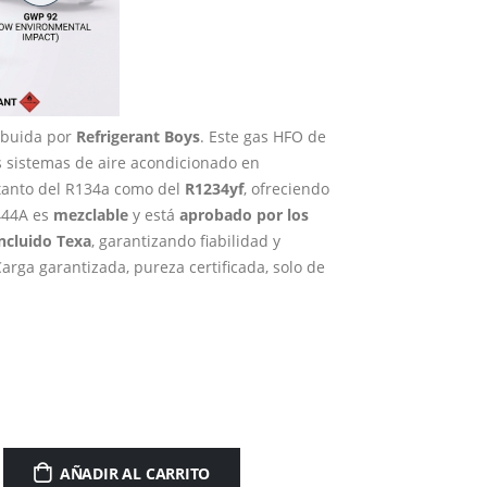
ribuida por
Refrigerant Boys
. Este gas HFO de
os sistemas de aire acondicionado en
 tanto del R134a como del
R1234yf
, ofreciendo
444A es
mezclable
y está
aprobado por los
ncluido Texa
, garantizando fiabilidad y
 Carga garantizada, pureza certificada, solo de
AÑADIR AL CARRITO