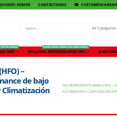
QUIENES SOMOS
CONTÁCTENOS
CUSTOMERCARE@R
A|R513A|R455A|
R134A|R410A|R404A|R32|R449|R452A|
BAJO GWP
⚙️FLUIDOS REFRIGERANTES HFC
🔥NATURA
(HFO) –
mance de bajo
GAS REFRIGERANTE R444A (HFO) – 
Climatización
AUTOMOCIÓN Y CLIMATIZACIÓN ESP