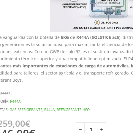
 la vanguardia con la botella de
5KG
de
R444A (SOLSTICE ac5)
, dist
 generación es la solución ideal para maximizar la eficiencia de l
ciones extremas. Con un GWP de solo 92, es el sustituto avanzado
ndimiento térmico superior y una compatibilidad optimizada. El R
cantes más importantes de estaciones de carga de automóviles, i
tilidad para talleres, el sector agrícola y el transporte refrigerado.
gerant Boys.
B444K5
ORÍA:
R444A
ETAS:
GAS REFRIGERANTE
,
R444A
,
REFRIGERANTE HFO
259,00
€