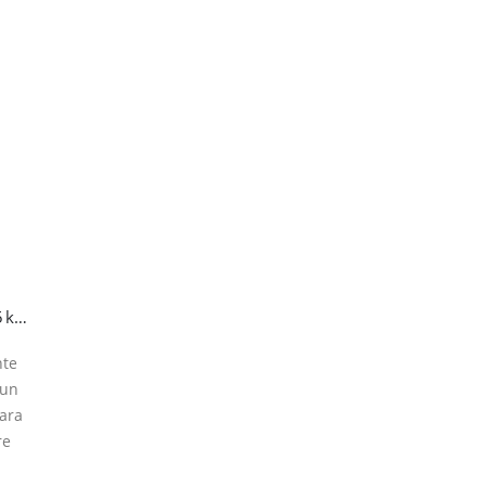
Gas Refrigerante R134a – Bombona Recargable de 5 kg (Certificada T-PED / EN 13322-1)
nte
 un
para
re