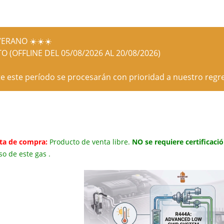
ERANO ☀️☀️☀️
O (OFFLINE DEL 05/08/2026 AL 20/08/2026)
e este período se procesarán con prioridad a nuestro regre
ta de compra:
Producto de venta libre.
NO se requiere certificaci
so de este gas .