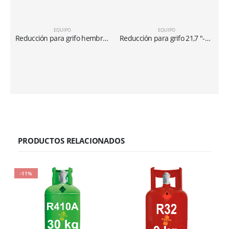
EQUIPO
EQUIPO
Reducción para grifo hembra de 21,7 “- 1/14” Salida macho de 1/4 “utilizable para cilindros de gas refrigerante de 40 lt
Reducción para grifo 21,7 ″-1/14 x 5/16 ″ para cilindros de 40 lt
PRODUCTOS RELACIONADOS
-11%