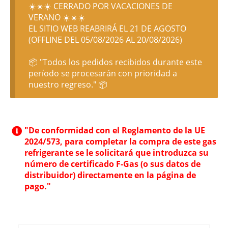
☀️☀️☀️ CERRADO POR VACACIONES DE
VERANO ☀️☀️☀️
EL SITIO WEB REABRIRÁ EL 21 DE AGOSTO
(OFFLINE DEL 05/08/2026 AL 20/08/2026)
📦 "Todos los pedidos recibidos durante este
período se procesarán con prioridad a
nuestro regreso." 📦
"De conformidad con el Reglamento de la UE
2024/573, para completar la compra de este gas
refrigerante se le solicitará que introduzca su
número de certificado F-Gas (o sus datos de
distribuidor) directamente en la página de
pago."