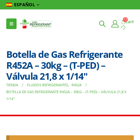
ESPAÑOL
Cart
Botella de Gas Refrigerante
R452A – 30kg – (T-PED) –
Válvula 21,8 x 1/14″
TIENDA
FLUIDOS REFRIGERANTES
,
R452A
BOTELLA DE GAS REFRIGERANTE R452A – 30KG – (T-PED) – VÁLVULA 21,8 X
1/14″