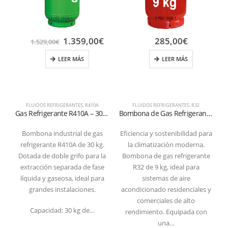
1.359,00
€
285,00
€
1.529,00
€
LEER MÁS
LEER MÁS
FLUIDOS REFRIGERANTES
,
R410A
FLUIDOS REFRIGERANTES
,
R32
Gas Refrigerante R410A – 30 kg – Bombona con Doble Grifo (Certificada T-PED)
Bombona de Gas Refrigerante R32 – 9 kg (Válvula W21,7 × 1/14″ Izquierda) – Recargable
Bombona industrial de gas
Eficiencia y sostenibilidad para
refrigerante R410A de 30 kg.
la climatización moderna.
Dotada de doble grifo para la
Bombona de gas refrigerante
extracción separada de fase
R32 de 9 kg, ideal para
líquida y gaseosa, ideal para
sistemas de aire
grandes instalaciones.
acondicionado residenciales y
comerciales de alto
Capacidad: 30 kg de…
C
rendimiento. Equipada con
una…