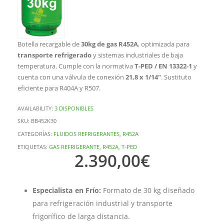
Botella recargable de
30kg de gas R452A
, optimizada para
transporte refrigerado
y sistemas industriales de baja
temperatura. Cumple con la normativa
T-PED / EN 13322-1
y
cuenta con una válvula de conexión
21,8 x 1/14″
. Sustituto
eficiente para R404A y R507.
AVAILABILITY:
3 DISPONIBLES
SKU:
BB452K30
CATEGORÍAS:
FLUIDOS REFRIGERANTES
,
R452A
ETIQUETAS:
GAS REFRIGERANTE
,
R452A
,
T-PED
2.390,00
€
Especialista en Frío:
Formato de 30 kg diseñado
para refrigeración industrial y transporte
frigorífico de larga distancia.