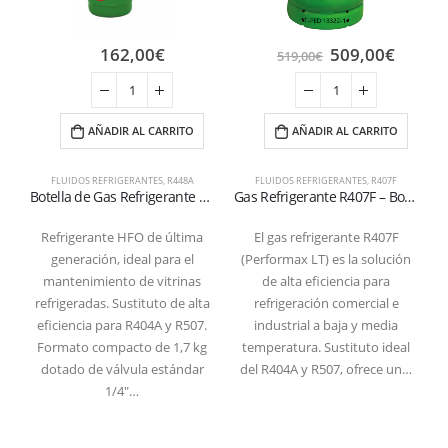
162,00
€
509,00
€
519,00
€
AÑADIR AL CARRITO
AÑADIR AL CARRITO
FLUIDOS REFRIGERANTES
,
R448A
FLUIDOS REFRIGERANTES
,
R407F
Botella de Gas Refrigerante R448A 1,7 kg – Válvula 1/4″ SAE
Gas Refrigerante R407F – Bombona Recargable 10 kg válvula 1/4
Refrigerante HFO de última
El gas refrigerante R407F
generación, ideal para el
(Performax LT) es la solución
mantenimiento de vitrinas
de alta eficiencia para
refrigeradas. Sustituto de alta
refrigeración comercial e
eficiencia para R404A y R507.
industrial a baja y media
b
Formato compacto de 1,7 kg
temperatura. Sustituto ideal
l
dotado de válvula estándar
del R404A y R507, ofrece un…
1/4″…