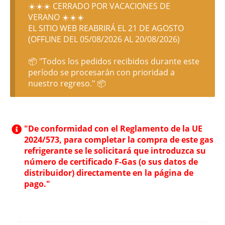
☀️☀️☀️ CERRADO POR VACACIONES DE
VERANO ☀️☀️☀️
EL SITIO WEB REABRIRÁ EL 21 DE AGOSTO
(OFFLINE DEL 05/08/2026 AL 20/08/2026)
📦 "Todos los pedidos recibidos durante este
período se procesarán con prioridad a
nuestro regreso." 📦
"De conformidad con el Reglamento de la UE
2024/573, para completar la compra de este gas
refrigerante se le solicitará que introduzca su
número de certificado F-Gas (o sus datos de
distribuidor) directamente en la página de
pago."