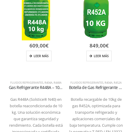
609,00
€
849,00
€
LEER MÁS
LEER MÁS
FLUIDOS REFRIGERANTES
,
R404A
,
R448A
FLUIDOS REFRIGERANTES
,
R404A
,
R452A
Gas Refrigerante R448A – 10 kg – Botella REACONDICIONADA con válvula 1/4
Botella de Gas Refrigerante R452A – 10kg – (T-PED) – Válvula 1/4″ SAE
Gas R448A (Solstice® N40) en
Botella recargable de 10kg de
botella reacondicionada de 10
gas R452A, optimizada para
kg. Una solución económica
transporte refrigerado y
que garantiza seguridad y
aplicaciones comerciales de
rendimiento. Cada botella está
baja temperatura. Cumple con
inspeccionada y certificada.
la normativa T-PED / EN 13322-