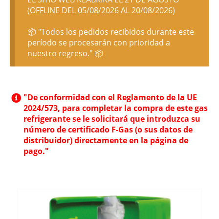
(OFFLINE DEL 05/08/2026 AL 20/08/2026)
📦 "Todos los pedidos recibidos durante este
período se procesarán con prioridad a
nuestro regreso." 📦
"De conformidad con el Reglamento de la UE
2024/573, para completar la compra de este gas
refrigerante se le solicitará que introduzca su
número de certificado F-Gas (o sus datos de
distribuidor) directamente en la página de
pago."