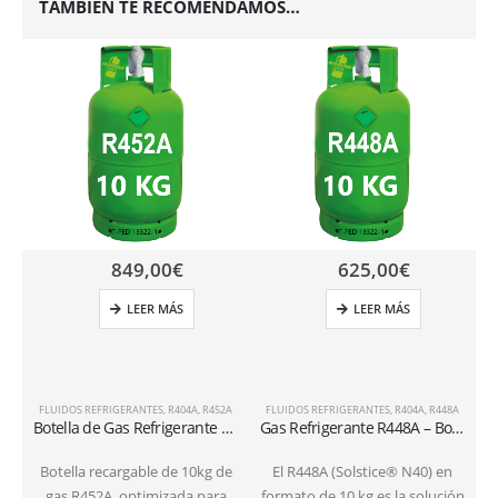
TAMBIÉN TE RECOMENDAMOS…
849,00
€
625,00
€
LEER MÁS
LEER MÁS
FLUIDOS REFRIGERANTES
,
R404A
,
R452A
FLUIDOS REFRIGERANTES
,
R404A
,
R448A
Botella de Gas Refrigerante R452A – 10kg – (T-PED) – Válvula 1/4″ SAE
Gas Refrigerante R448A – Bombona Recargable 10 kg 1/4 SAE
Botella recargable de 10kg de
El R448A (Solstice® N40) en
gas R452A, optimizada para
formato de 10 kg es la solución