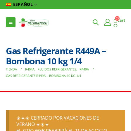
ESPAÑOL
Cart
Gas Refrigerante R449A –
Bombona 10 kg 1/4
TIENDA
R404A
,
FLUIDOS REFRIGERANTES
,
R449A
GAS REFRIGERANTE R449A – BOMBONA 10 KG 1/4
☀️☀️☀️ CERRADO POR VACACIONES DE
VERANO ☀️☀️☀️
EL SITIO WEB REABRIRÁ EL 21 DE AGOSTO