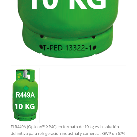
El R449A (Opteon™ XP40) en formato de 10 kg es la solución
definitiva para refrigeración industrial y comercial. GWP un 67%