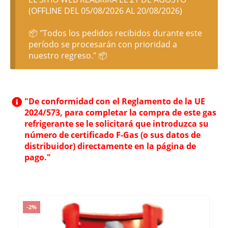
(OFFLINE DEL 05/08/2026 AL 20/08/2026)
📦 "Todos los pedidos recibidos durante este
período se procesarán con prioridad a
nuestro regreso." 📦
"De conformidad con el Reglamento de la UE
2024/573, para completar la compra de este gas
refrigerante se le solicitará que introduzca su
número de certificado F-Gas (o sus datos de
distribuidor) directamente en la página de
pago."
-2%