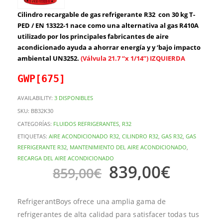
Cilindro recargable de gas refrigerante R32 con 30 kg T-
PED / EN 13322-1 nace como una alternativa al gas R410A
utilizado por los principales fabricantes de aire
acondicionado ayuda a ahorrar energía y y ‘bajo impacto
ambiental UN3252.
(Válvula 21.7 “x 1/14”) IZQUIERDA
GWP[675]
AVAILABILITY:
3 DISPONIBLES
SKU:
BB32K30
CATEGORÍAS:
FLUIDOS REFRIGERANTES
,
R32
ETIQUETAS:
AIRE ACONDICIONADO R32
,
CILINDRO R32
,
GAS R32
,
GAS
REFRIGERANTE R32
,
MANTENIMIENTO DEL AIRE ACONDICIONADO
,
RECARGA DEL AIRE ACONDICIONADO
839,00
€
859,00
€
RefrigerantBoys ofrece una amplia gama de
refrigerantes de alta calidad para satisfacer todas tus