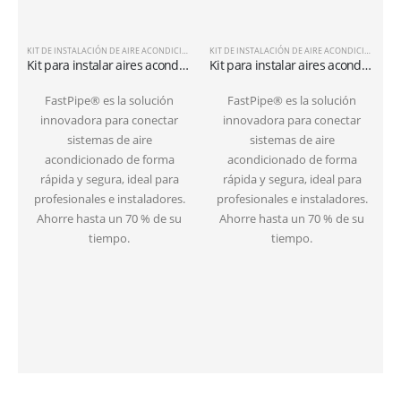
KIT DE INSTALACIÓN DE AIRE ACONDICIONADO
KIT DE INSTALACIÓN DE AIRE ACONDICIONADO
Kit para instalar aires acondicionados en suelo con tubería de 3 metros 1/4″+3/8″SAE
Kit para instalar aires acondicionados en suelo con tubería de 6 metros 1/4″+3/8″SAE
FastPipe® es la solución
FastPipe® es la solución
innovadora para conectar
innovadora para conectar
sistemas de aire
sistemas de aire
acondicionado de forma
acondicionado de forma
rápida y segura, ideal para
rápida y segura, ideal para
profesionales e instaladores.
profesionales e instaladores.
Ahorre hasta un 70 % de su
Ahorre hasta un 70 % de su
tiempo.
tiempo.