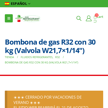
ESPAÑOL
Cart
Bombona de gas R32 con 30
kg (Valvola W21,7×1/14″)
TIENDA
FLUIDOS REFRIGERANTES
,
R32
BOMBONA DE GAS R32 CON 30 KG (VALVOLA W21,7×1/14″)
☀️☀️☀️ CERRADO POR VACACIONES DE
VERANO ☀️☀️☀️
EL SITIO WEB REABRIRÁ EL 21 DE AGOSTO