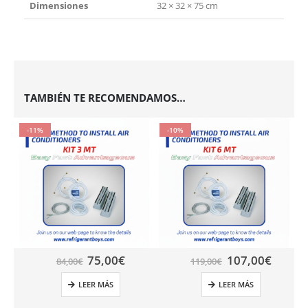
Dimensiones
32 × 32 × 75 cm
TAMBIÉN TE RECOMENDAMOS…
-11%
-10%
75,00
€
107,00
€
84,00
€
119,00
€
LEER MÁS
LEER MÁS