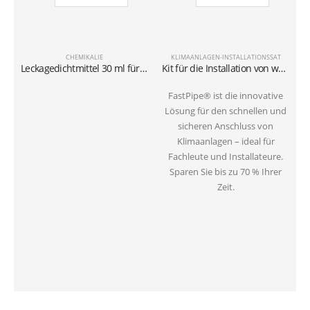
CHEMIKALIE
KLIMAANLAGEN-INSTALLATIONSSAT
Leckagedichtmittel 30 ml für Kühlung
Kit für die Installation von wandmontierten Klimaanlagen mit 6-Meter-Rohren 1/4″+3/8″SAE
FastPipe® ist die innovative
Lösung für den schnellen und
sicheren Anschluss von
Klimaanlagen – ideal für
Fachleute und Installateure.
Sparen Sie bis zu 70 % Ihrer
Zeit.