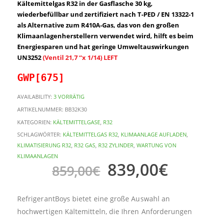
Kältemittelgas R32 in der Gasflasche 30 kg,
wiederbefüllbar und zertifiziert nach T-PED / EN 13322-1
als Alternative zum R410A-Gas, das von den großen
Klimaanlagenherstellern verwendet wird, hilft es beim
Energiesparen und hat geringe Umweltauswirkungen
UN3252
(Ventil 21,7 “x 1/14) LEFT
GWP[675]
AVAILABILITY:
3 VORRÄTIG
ARTIKELNUMMER:
BB32K30
KATEGORIEN:
KÄLTEMITTELGASE
,
R32
SCHLAGWÖRTER:
KÄLTEMITTELGAS R32
,
KLIMAANLAGE AUFLADEN
,
KLIMATISIERUNG R32
,
R32 GAS
,
R32 ZYLINDER
,
WARTUNG VON
KLIMAANLAGEN
839,00
€
859,00
€
RefrigerantBoys bietet eine große Auswahl an
hochwertigen Kältemitteln, die Ihren Anforderungen