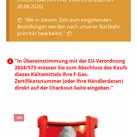
20.08.2026)
📦 "Alle in diesem Zeitraum eingehenden
Bestellungen werden nach unserer Rückkehr
prioritär bearbeitet." 📦
"In Übereinstimmung mit der EU-Verordnung
2024/573 müssen Sie zum Abschluss des Kaufs
dieses Kältemittels Ihre F-Gas-
Zertifikatsnummer (oder Ihre Händlerdaten)
direkt auf der Checkout-Seite eingeben."
-2%