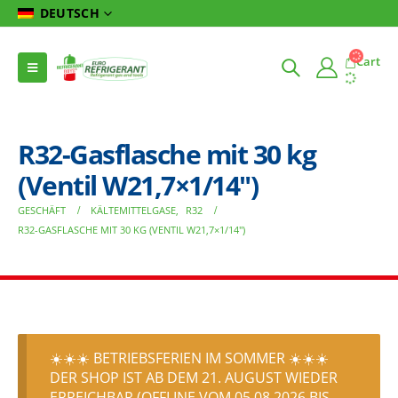
DEUTSCH
Cart
R32-Gasflasche mit 30 kg
(Ventil W21,7×1/14″)
GESCHÄFT
KÄLTEMITTELGASE
,
R32
R32-GASFLASCHE MIT 30 KG (VENTIL W21,7×1/14″)
☀️☀️☀️ BETRIEBSFERIEN IM SOMMER ☀️☀️☀️
DER SHOP IST AB DEM 21. AUGUST WIEDER
ERREICHBAR (OFFLINE VOM 05.08.2026 BIS