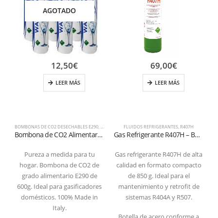
AGOTADO
12,50
€
69,00
€
LEER MÁS
LEER MÁS
BOMBONAS DE CO2 DESECHABLES E290
,
EQUIPO
,
FLUIDOS REFRIGERANTES
FLUIDOS REFRIGERANTES
,
R407H
Bombona de CO2 Alimentario E290 – 600g – Desechable – Conexión M11x1
Gas Refrigerante R407H – Botella 850 g (1L) – Válvula 1/4″ SAE
Pureza a medida para tu
Gas refrigerante R407H de alta
hogar. Bombona de CO2 de
calidad en formato compacto
grado alimentario E290 de
de 850 g. Ideal para el
600g. Ideal para gasificadores
mantenimiento y retrofit de
domésticos. 100% Made in
sistemas R404A y R507.
Italy.
Botella de acero conforme a