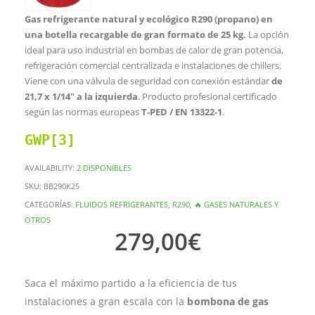
Gas refrigerante natural y ecológico R290 (propano) en
una botella recargable de gran formato de 25 kg.
La opción
ideal para uso industrial en bombas de calor de gran potencia,
refrigeración comercial centralizada e instalaciones de chillers.
Viene con una válvula de seguridad con conexión estándar
de
21,7 x 1/14″ a la izquierda
. Producto profesional certificado
según las normas europeas
T-PED / EN 13322-1
.
GWP[3]
AVAILABILITY:
2 DISPONIBLES
SKU:
BB290K25
CATEGORÍAS:
FLUIDOS REFRIGERANTES
,
R290
,
🔥 GASES NATURALES Y
OTROS
279,00
€
Saca el máximo partido a la eficiencia de tus
instalaciones a gran escala con la
bombona de gas