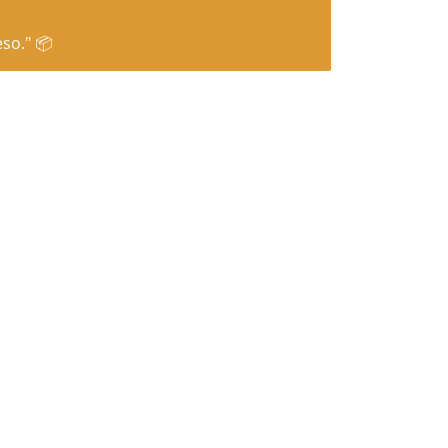
so." 📦