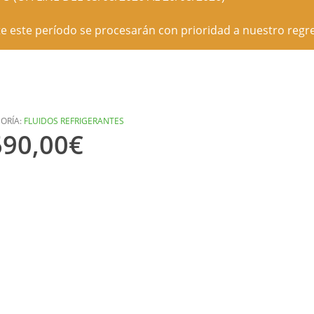
e este período se procesarán con prioridad a nuestro regre
ORÍA:
FLUIDOS REFRIGERANTES
690,00
€