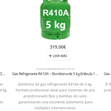
319,00
€
LEER MÁS
FLUIDOS REFRIGERANTES
,
R410A
Bombona de Gas Refrigerante R32 – 9 kg (Válvula W21,7 × 1/14″ Izquierda) – Recargable
Gas Refrigerante R410A – Bombona de 5 kg (Válvula 1/4″ SAE – Certificada T-PED)
ón
Bombona de gas refrigerante R410A de 5 kg.
El 
9 kg,
Formato profesional ideal para sistemas de aire
pró
acondicionado fijos y bombas de calor,
to.
garantizando una excelente autonomía para
múltiples intervenciones.