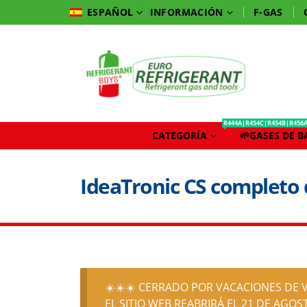
INFORMACIÓN
F-GAS
ESPAÑOL
R444A|R454C|R454B|R456
CATEGORÍA
🌱GASES DE 
IdeaTronic CS completo d
☀️☀️☀️ CERRADO POR VACACIONES DE V
EL SITIO WEB REABRIRÁ EL 21 DE AGOST