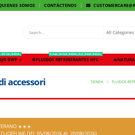
QUIENES SOMOS
CONTÁCTENOS
CUSTOMERCARE@R
A|R513A|R455A|
R134A|R410A|R404A|R32|R449|R452A|
BAJO GWP
⚙️FLUIDOS REFRIGERANTES HFC
🔥NATURA
i accessori
TIENDA
FLUIDOS REF
ERANO ☀️☀️☀️
O (OFFLINE DEL 05/08/2026 AL 20/08/2026)