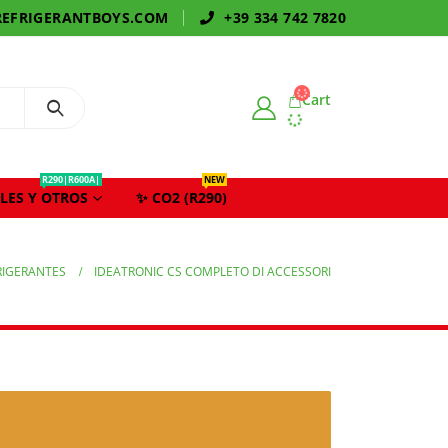
EFRIGERANTBOYS.COM
+39 334 742 7820
Cart
R290|R600A|
NEW
LES Y OTROS
✨ CO2 (R290)
RIGERANTES
IDEATRONIC CS COMPLETO DI ACCESSORI