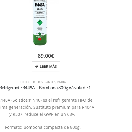
89,00
€
LEER MÁS
FLUIDOS REFRIGERANTES
,
R448A
F
Gas Refrigerante R448A – Bombona 800g Válvula de 1/4″
R448A (Solstice® N40) es el refrigerante HFO de
Refrigerante H
xima generación. Sustituto premium para R404A
el mantenimient
y R507, reduce el GWP en un 68%.
de alta efic
compacto de 1,7
Formato: Bombona compacta de 800g.