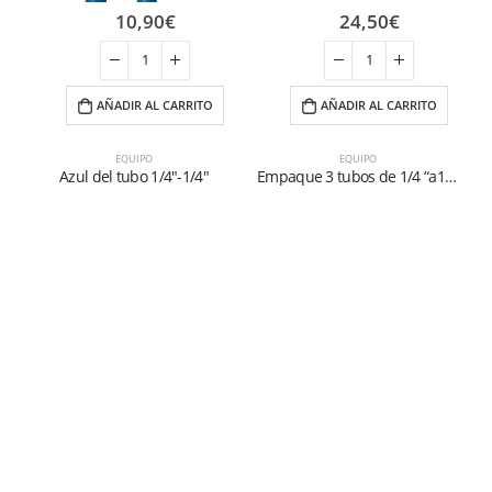
10,90
€
24,50
€
AÑADIR AL CARRITO
AÑADIR AL CARRITO
EQUIPO
EQUIPO
Azul del tubo 1/4″-1/4″
Empaque 3 tubos de 1/4 “a1/4” 45° L.1 MT
L
r