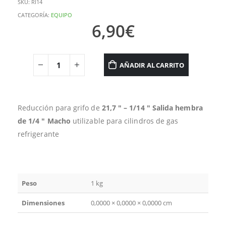
SKU:
RI14
CATEGORÍA:
EQUIPO
6,90
€
AÑADIR AL CARRITO
Reducción para grifo de
21,7 ″ – 1/14 ″ Salida hembra
de 1/4 ″ Macho
utilizable para cilindros de gas
refrigerante
Peso
1 kg
Dimensiones
0,0000 × 0,0000 × 0,0000 cm