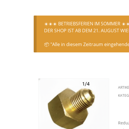
☀️☀️☀️ BETRIEBSFERIEN IM SOMMER ☀️☀
DER SHOP IST AB DEM 21. AUGUST WIED
📦 "Alle in diesem Zeitraum eingehend
ARTIK
KATEG
Reduz