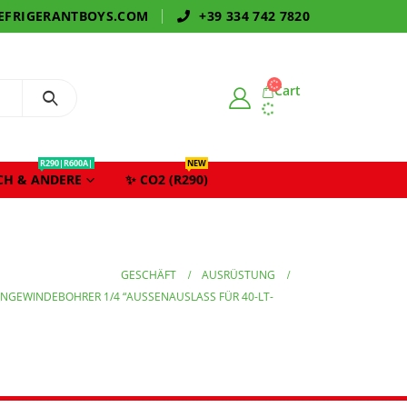
EFRIGERANTBOYS.COM
+39 334 742 7820
Cart
R290|R600A|
NEW
CH & ANDERE
✨ CO2 (R290)
GESCHÄFT
AUSRÜSTUNG
NENGEWINDEBOHRER 1/4 “AUSSENAUSLASS FÜR 40-LT-K