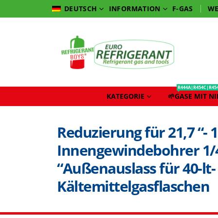
INFORMATION
F-GAS
WE
DEUTSCH
R444A|R454C|R45
KATEGORIE
🌱GASE MIT N
Reduzierung für 21,7 “- 1
Innengewindebohrer 1/
“Außenauslass für 40-lt-
Kältemittelgasflaschen