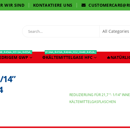
R WIR SIND
KONTAKTIERE UNS
CUSTOMERCARE@R
4B|R456A|R513A|R455A|
R134A|R410A|R404A|R32|R449|R452A|
IEDRIGEM GWP
⚙️KÄLTEMITTELGASE HFC
🔥NATÜRLI
/14”
4
REDUZIERUNG FÜR 21,7 “- 1/14” IN
ÄLTEMITTELGASFLASCHEN