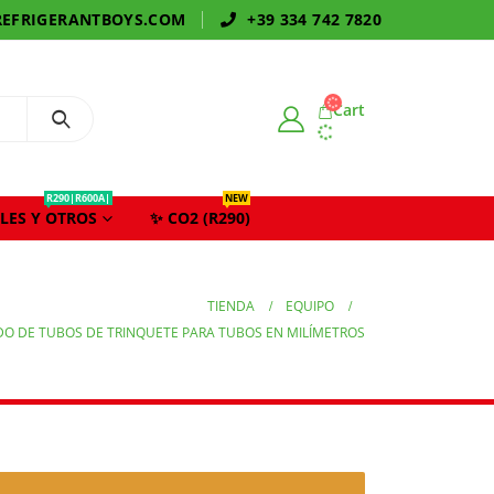
EFRIGERANTBOYS.COM
+39 334 742 7820
Cart
R290|R600A|
NEW
LES Y OTROS
✨ CO2 (R290)
TIENDA
EQUIPO
DO DE TUBOS DE TRINQUETE PARA TUBOS EN MILÍMETROS