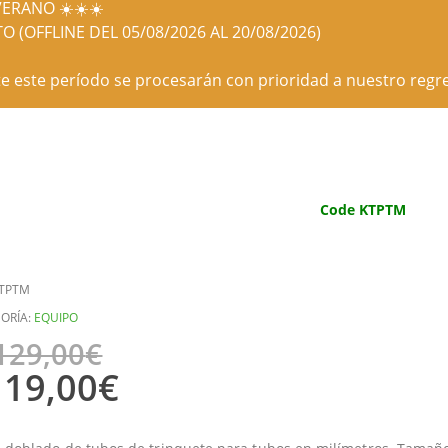
ERANO ☀️☀️☀️
O (OFFLINE DEL 05/08/2026 AL 20/08/2026)
e este período se procesarán con prioridad a nuestro regre
Code KTPTM
TPTM
ORÍA:
EQUIPO
129,00
€
119,00
€