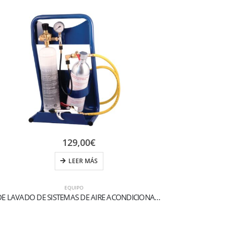
129,00
€
LEER MÁS
EQUIPO
KIT DE LAVADO DE SISTEMAS DE AIRE ACONDICIONADO Y REFRIGERACIÓN
Válvula de cie