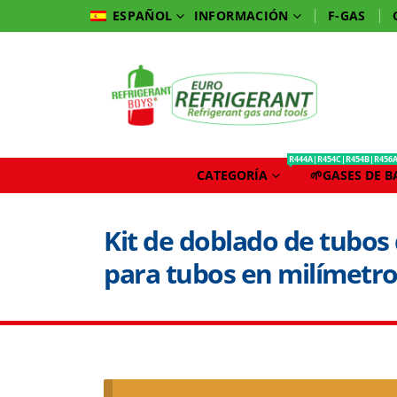
INFORMACIÓN
F-GAS
ESPAÑOL
R444A|R454C|R454B|R456
CATEGORÍA
🌱GASES DE 
Kit de doblado de tubos
para tubos en milímetro