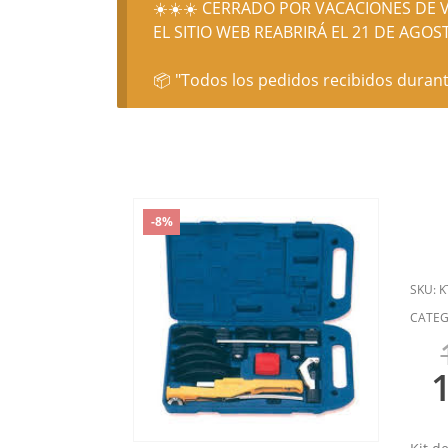
☀️☀️☀️ CERRADO POR VACACIONES DE V
EL SITIO WEB REABRIRÁ EL 21 DE AGOST
📦 "Todos los pedidos recibidos durant
-8%
SKU:
K
CATEG