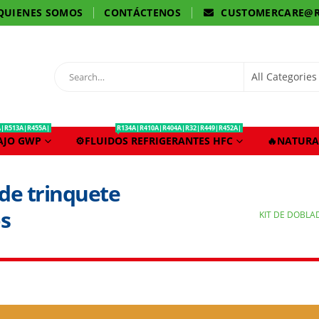
QUIENES SOMOS
CONTÁCTENOS
CUSTOMERCARE@R
A|R513A|R455A|
R134A|R410A|R404A|R32|R449|R452A|
BAJO GWP
⚙️FLUIDOS REFRIGERANTES HFC
🔥NATURA
 de trinquete
s
KIT DE DOBLA