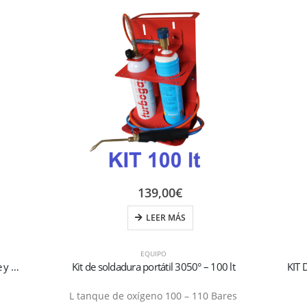
139,00
€
LEER MÁS
EQUIPO
Minicentral de recuperación con separador de aceite y destilador
Kit de soldadura portátil 3050° – 100 lt
L tanque de oxígeno 100 – 110 Bares