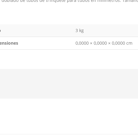
e doblado de tubos de trinquete para tubos en milímetros. Tamaños:
o
3 kg
ensiones
0,0000 × 0,0000 × 0,0000 cm