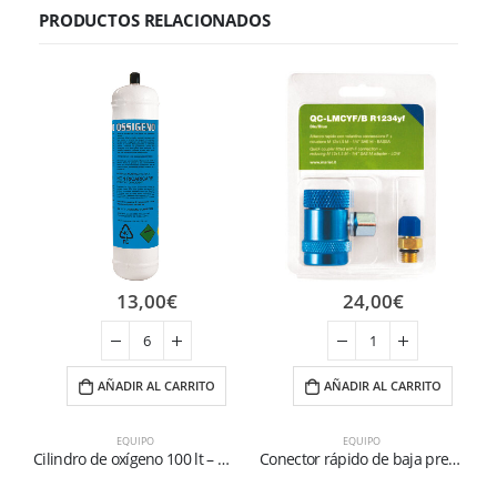
PRODUCTOS RELACIONADOS
13,00
€
24,00
€
AÑADIR AL CARRITO
AÑADIR AL CARRITO
EQUIPO
EQUIPO
Cilindro de oxígeno 100 lt – 110 bar
Conector rápido de baja presión para gas R1234yf (azul)