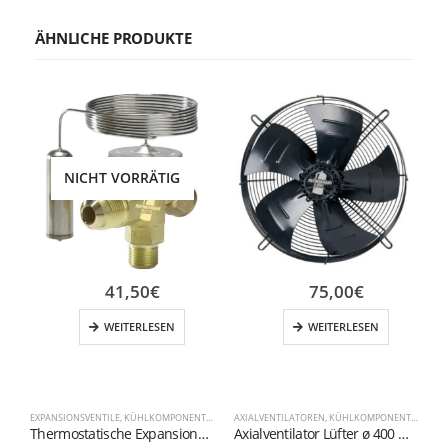
ÄHNLICHE PRODUKTE
NICHT VORRÄTIG
41,50
€
75,00
€
WEITERLESEN
WEITERLESEN
EXPANSIONSVENTILE
,
KÜHLKOMPONENTEN
AXIALVENTILATOREN
,
KÜHLKOMPONENTEN
D
Thermostatische Expansionsventile der Serie TN2 R134a
Axialventilator Lüfter ø 400 mm 230 Volt 4-polig 1400 U/min Ansaugung