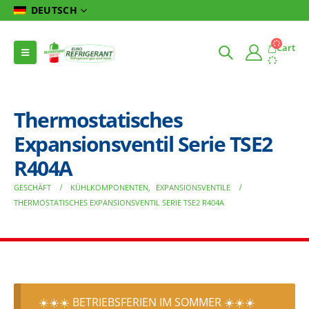
DEUTSCH
Cart
Thermostatisches
Expansionsventil Serie TSE2
R404A
GESCHÄFT
KÜHLKOMPONENTEN
,
EXPANSIONSVENTILE
THERMOSTATISCHES EXPANSIONSVENTIL SERIE TSE2 R404A
☀️☀️☀️ BETRIEBSFERIEN IM SOMMER ☀️☀️☀️