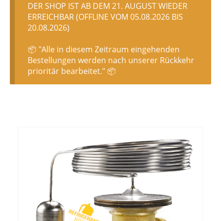
DER SHOP IST AB DEM 21. AUGUST WIEDER
ERREICHBAR (OFFLINE VOM 05.08.2026 BIS
20.08.2026)
📦 "Alle in diesem Zeitraum eingehenden
Bestellungen werden nach unserer Rückkehr
prioritär bearbeitet." 📦