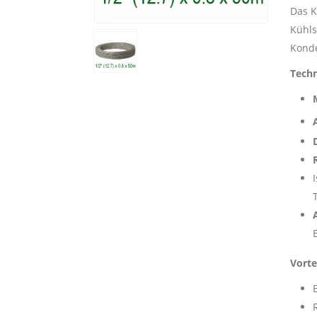
Das 
Kühls
Konde
Tech
Vorte