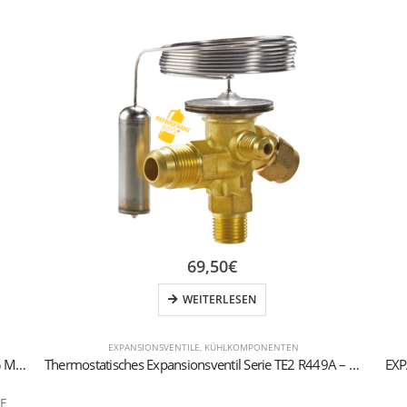
69,50
€
WEITERLESEN
EXPANSIONSVENTILE
,
KÜHLKOMPONENTEN
FESTSTOFF-PATRONENFILTERTROCKNER MIT 100% MOLEKULARSIEBEN 1/4 SAE
Thermostatisches Expansionsventil Serie TE2 R449A – R448A
EXP
AE