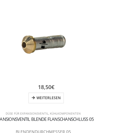
18,50
€
WEITERLESEN
DÜSE FÜR EXPANSIONSVENTIL
,
KÜHLKOMPONENTEN
DÜSE FÜR E
ANSIONSVENTIL BLENDE FLANSCHANSCHLUSS 05
EXPANSIONSVE
BLENDENDURCHMESSER 05
BL