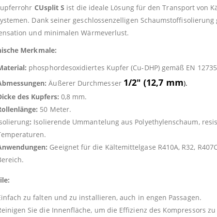
Kupferrohr
CUsplit S
ist die ideale Lösung für den Transport von 
ystemen. Dank seiner geschlossenzelligen Schaumstoffisolierung 
nsation und minimalen Wärmeverlust.
nische Merkmale:
Material:
phosphordesoxidiertes Kupfer (Cu-DHP) gemäß EN 12735
1/2″ (12,7 mm
Abmessungen:
Äußerer Durchmesser
).
Dicke des Kupfers:
0,8 mm.
Rollenlänge:
50 Meter.
Isolierung
:
Isolierende Ummantelung aus Polyethylenschaum, resi
Temperaturen.
Anwendungen:
Geeignet für die Kältemittelgase R410A, R32, R407
Bereich.
ile:
Einfach zu falten und zu installieren, auch in engen Passagen.
Reinigen Sie die Innenfläche, um die Effizienz des Kompressors zu