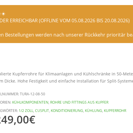
️☀️
ER ERREICHBAR (OFFLINE VOM 05.08.2026 BIS 20.08.2026)
en Bestellungen werden nach unserer Rückkehr prioritär bea
olierte Kupferrohre für Klimaanlagen und Kühlschränke in 50-Me
m Dicke. Hohe Festigkeit und einfache Installation für Split-Syste
ELNUMMER:
TURA-12-08-50
ORIEN:
KÜHLKOMPONENTEN
,
ROHRE UND FITTINGS AUS KUPFER
AGWÖRTER:
1/2 ZOLL
,
CUSPLIT
,
KONDITIONIERUNG
,
KÜHLUNG
,
KUPFERROHR
249,00
€