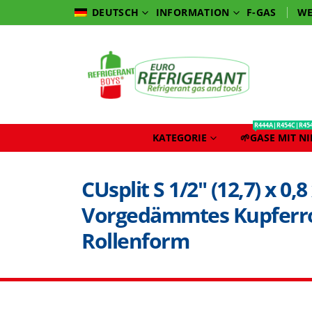
INFORMATION
F-GAS
WE
DEUTSCH
R444A|R454C|R45
KATEGORIE
🌱GASE MIT N
CUsplit S 1/2″ (12,7) x 0,
Vorgedämmtes Kupferro
Rollenform