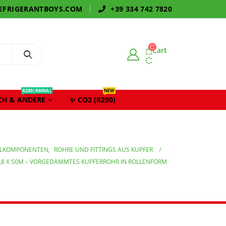
EFRIGERANTBOYS.COM
+39 334 742 7820
Cart
R290|R600A|
NEW
CH & ANDERE
✨ CO2 (R290)
LKOMPONENTEN
,
ROHRE UND FITTINGS AUS KUPFER
 X 0,8 X 50M – VORGEDÄMMTES KUPFERROHR IN ROLLENFORM