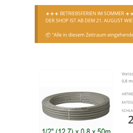
☀️☀️☀️ BETRIEBSFERIEN IM SOMMER ☀️☀
DER SHOP IST AB DEM 21. AUGUST WIED
📦 "Alle in diesem Zeitraum eingehend
Voris
0,8 m
ARTIK
KATEG
SCHL