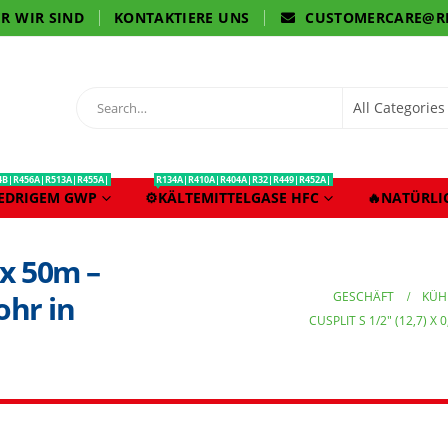
R WIR SIND
KONTAKTIERE UNS
CUSTOMERCARE@R
4B|R456A|R513A|R455A|
R134A|R410A|R404A|R32|R449|R452A|
IEDRIGEM GWP
⚙️KÄLTEMITTELGASE HFC
🔥NATÜRLI
8 x 50m –
GESCHÄFT
KÜH
hr in
CUSPLIT S 1/2″ (12,7)