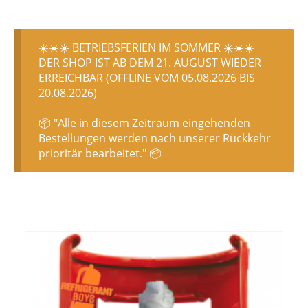
☀️☀️☀️ BETRIEBSFERIEN IM SOMMER ☀️☀️☀️
DER SHOP IST AB DEM 21. AUGUST WIEDER
ERREICHBAR (OFFLINE VOM 05.08.2026 BIS
20.08.2026)
📦 "Alle in diesem Zeitraum eingehenden
Bestellungen werden nach unserer Rückkehr
prioritär bearbeitet." 📦