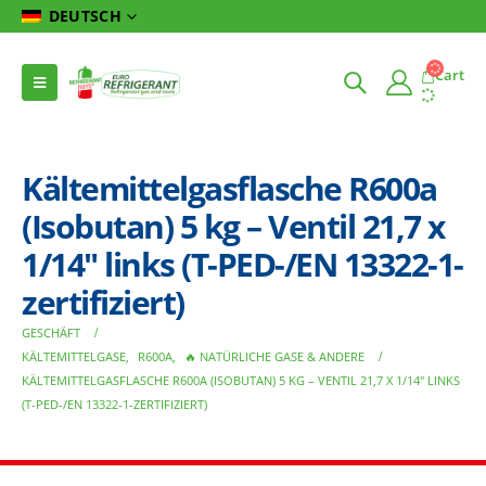
DEUTSCH
Cart
Kältemittelgasflasche R600a
(Isobutan) 5 kg – Ventil 21,7 x
1/14″ links (T-PED-/EN 13322-1-
zertifiziert)
GESCHÄFT
KÄLTEMITTELGASE
,
R600A
,
🔥 NATÜRLICHE GASE & ANDERE
KÄLTEMITTELGASFLASCHE R600A (ISOBUTAN) 5 KG – VENTIL 21,7 X 1/14″ LINKS
(T-PED-/EN 13322-1-ZERTIFIZIERT)