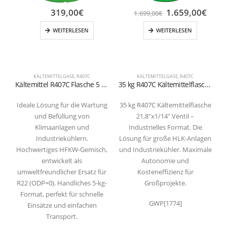
319,00
€
1.659,00
€
1.699,00
€
WEITERLESEN
WEITERLESEN
KÄLTEMITTELGASE
,
R407C
KÄLTEMITTELGASE
,
R407C
G
Kältemittel R407C Flasche 5 kg – Hohe Effizienz & Zuverlässigkeit.
35 kg R407C Kältemittelflasche 21,8″x1/14″ Ventil– Industrielles Format.
Ideale Lösung für die Wartung
35 kg R407C Kältemittelflasche
und Befüllung von
21,8″x1/14″ Ventil –
v
Klimaanlagen und
Industrielles Format. Die
Industriekühlern.
Lösung für große HLK-Anlagen
Hochwertiges HFKW-Gemisch,
und Industriekühler. Maximale
entwickelt als
Autonomie und
umweltfreundlicher Ersatz für
Kosteneffizienz für
R22 (ODP=0). Handliches 5-kg-
Großprojekte.
Format, perfekt für schnelle
GWP[1774]
K
Einsätze und einfachen
Transport.