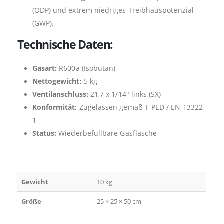
(ODP) und extrem niedriges Treibhauspotenzial
(GWP).
Technische Daten:
Gasart:
R600a (Isobutan)
Nettogewicht:
5 kg
Ventilanschluss:
21,7 x 1/14″ links (SX)
Konformität:
Zugelassen gemäß T-PED / EN 13322-
1
Status:
Wiederbefüllbare Gasflasche
Gewicht
10 kg
Größe
25 × 25 × 50 cm