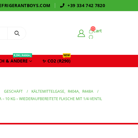
EFRIGERANTBOYS.COM
+39 334 742 7820
Cart
R290|R600A|
NEW
CH & ANDERE
✨ CO2 (R290)
GESCHÄFT
KÄLTEMITTELGASE
,
R404A
,
R448A
 – 10 KG – WIEDERAUFBEREITETE FLASCHE MIT 1/4‑VENTIL