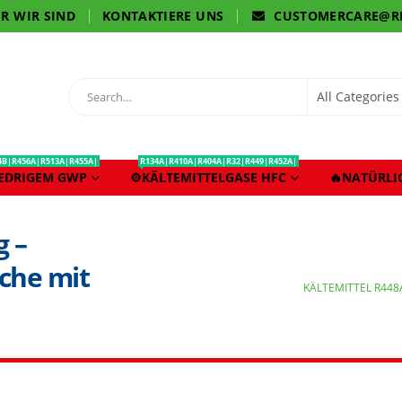
R WIR SIND
KONTAKTIERE UNS
CUSTOMERCARE@R
4B|R456A|R513A|R455A|
R134A|R410A|R404A|R32|R449|R452A|
IEDRIGEM GWP
⚙️KÄLTEMITTELGASE HFC
🔥NATÜRLI
g –
che mit
KÄLTEMITTEL R448A