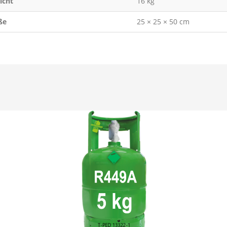
icht
16 kg
ße
25 × 25 × 50 cm