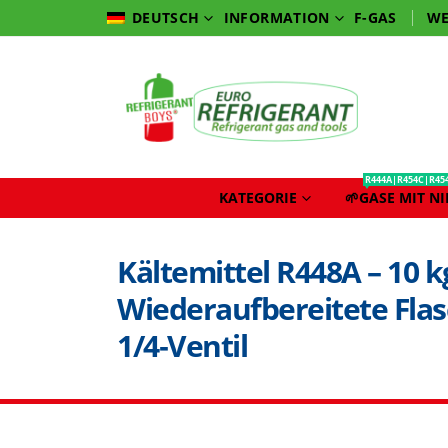
INFORMATION
F-GAS
WE
DEUTSCH
R444A|R454C|R45
KATEGORIE
🌱GASE MIT N
Kältemittel R448A – 10 k
Wiederaufbereitete Flas
1/4‑Ventil