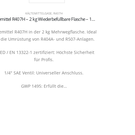
KÄLTEMITTELGASE
,
R407H
Kältemittel R407H – 2 kg Wiederbefüllbare Flasche – 1/4″ SAE Ventil
emittel R407H in der 2 kg Mehrwegflasche. Ideal
,9 kg Flasche m
 die Umrüstung von R404A- und R507-Anlagen.
handlich
Nachfüllungen
ED / EN 13322-1 zertifiziert: Höchste Sicherheit
gezielte Wart
für Profis.
1/4″ SAE Ventil: Universeller Anschluss.
Kapa
GWP 1495: Erfüllt die…
20290127