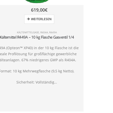
619,00
€
WEITERLESEN
KÄLTEMITTELGASE
,
R404A
,
R449A
K
Kältemittel R449A – 10 kg Flasche Gasventil 1/4
9A (Opteon™ XP40) in der 10 kg Flasche ist die
Wiederbefüllb
deale Profilösung für großflächige gewerbliche
optimiert für 
älteanlagen. 67% niedrigeres GWP als R404A.
Tiefkühlsysteme
1, ausgestattet
Format: 10 kg Mehrwegflasche (9,5 kg Netto).
Ideal für Servi
Sicherheit: Vollständig…