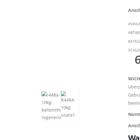
Ansch
AVAILA
ARTIK
KATEG
SCHL
WICH
überp
Gebra
beein
Norm
Ansch
War