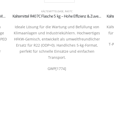
KÄLTEMITTELGASE
,
R407C
Kältemittel R134a – Auto DIY Nachfüllset (900g) mit Manometer & Schnellkupplung
Kältemittel R407C Flasche 5 kg – Hohe Effizienz & Zuverlässigkeit.
n
Ideale Lösung für die Wartung und Befüllung von
Kält
age
Klimaanlagen und Industriekühlern. Hochwertiges
für
T-PED
HFKW-Gemisch, entwickelt als umweltfreundlicher
T-P
Ersatz für R22 (ODP=0). Handliches 5-kg-Format,
r
perfekt für schnelle Einsätze und einfachen
Transport.
GWP[1774]
rantboys s.r.l. | Uffici: Viale Pirandello, 7 - 21052 Busto Arsizio (VA) ITALY | P.IVA IT035