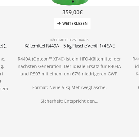
359,00
€
WEITERLESEN
KÄLTEMITTELGASE
,
R449A
Kältemittel R449A Flasche – 10kg – Wiederaufbereitet (T-PED) – 1/4″ SAE Ventil
Kältemittel R449A – 5 kg Flasche Ventil 1/4 SAE
he,
R449A (Opteon™ XP40) ist ein HFO-Kältemittel der
R44
ng.
nächsten Generation. Der ideale Ersatz für R404A
i
rt
und R507 mit einem um 67% niedrigeren GWP.
K
e
Format: Neue 5 kg Mehrwegflasche.
inem
Sicherheit: Entspricht den…