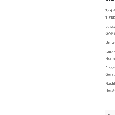
Zertif
T‑PED
Leist
GWP (
Umwe
Garan
Nor
Einsa
Gerät
Nachh
Herst