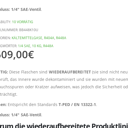
luss:
1/4″ SAE‑Ventil
.
BILITY:
10 VORRÄTIG
ELNUMMER:
BB448K10U
ORIEN:
KÄLTEMITTELGASE
,
R404A
,
R448A
AGWÖRTER:
1/4 SAE
,
10 KG
,
R448A
609,00
€
TIG:
Diese Flaschen sind
WIEDERAUFBEREITET
(sie sind nicht ne
rüft, das Innere wurde dekontaminiert und sie wurden mit neuem 
uchsspuren oder Kratzer aufweisen, was jedoch die Sicherheit ode
trächtigt.
en:
Entspricht den Standards
T‑PED / EN 13322‑1
.
luss:
1/4″ SAE‑Ventil
.
um die wiederaufbereitete Produktlin