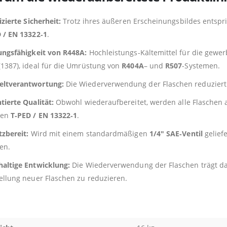
izierte Sicherheit:
Trotz ihres äußeren Erscheinungsbildes entspri
 / EN 13322‑1
.
ungsfähigkeit von R448A:
Hochleistungs-Kältemittel für die gewer
1387), ideal für die Umrüstung von
R404A
– und
R507
-Systemen.
ltverantwortung:
Die Wiederverwendung der Flaschen reduziert
tierte Qualität:
Obwohl wiederaufbereitet, werden alle Flaschen 
men
T‑PED / EN 13322‑1
.
tzbereit:
Wird mit einem standardmäßigen
1/4″ SAE‑Ventil
geliefe
en.
altige Entwicklung:
Die Wiederverwendung der Flaschen trägt da
ellung neuer Flaschen zu reduzieren.