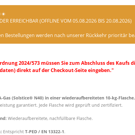
️☀️
ER ERREICHBAR (OFFLINE VOM 05.08.2026 BIS 20.08.2026)
en Bestellungen werden nach unserer Rückkehr prioritär bea
dnung 2024/573 müssen Sie zum Abschluss des Kaufs die
daten) direkt auf der Checkout-Seite eingeben."
‑Gas (Solstice® N40) in einer wiederaufbereiteten 10‑kg‑Flasche.
eistung garantiert. Jede Flasche wird geprüft und zertifiziert.
nd:
Wiederaufbereitete, nachfüllbare Flasche.
:
Entspricht
T‑PED / EN 13322‑1
.