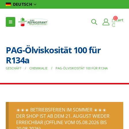
DEUTSCH
Cart
PAG-Ölviskosität 100 für
R134a
GESCHÄFT
CHEMIKALIE
PAG-ÖLVISKOSITÄT 100 FÜR R134A
☀️☀️☀️ BETRIEBSFERIEN IM SOMMER ☀️☀️☀️
DER SHOP IST AB DEM 21. AUGUST WIEDER
ERREICHBAR (OFFLINE VOM 05.08.2026 BIS
20.08.2026)