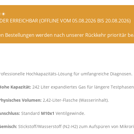
️☀️
ER ERREICHBAR (OFFLINE VOM 05.08.2026 BIS 20.08.2026)
en Bestellungen werden nach unserer Rückkehr prioritär bea
rofessionelle Hochkapazitäts-Lösung für umfangreiche Diagnosen.
Hohe Kapazität:
242 Liter expandiertes Gas für längere Testphasen
Physisches Volumen:
2,42-Liter-Flasche (Wasserinhalt).
Anschluss:
Standard
M10x1
Ventilgewinde.
Gemisch:
Stickstoff/Wasserstoff (N2-H2) zum Aufspüren von Mikrori