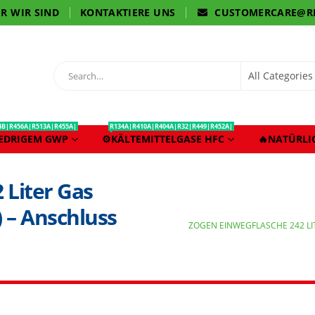
R WIR SIND
KONTAKTIERE UNS
CUSTOMERCARE@R
4B|R456A|R513A|R455A|
R134A|R410A|R404A|R32|R449|R452A|
IEDRIGEM GWP
⚙️KÄLTEMITTELGASE HFC
🔥NATÜRLI
 Liter Gas
 – Anschluss
ZOGEN EINWEGFLASCHE 242 LI