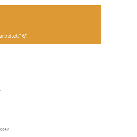
rbeitet." 📦
.
ssen.