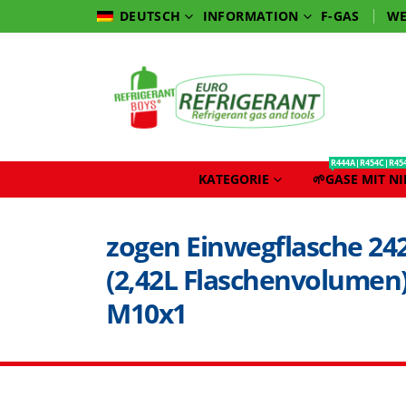
INFORMATION
F-GAS
WE
DEUTSCH
R444A|R454C|R45
KATEGORIE
🌱GASE MIT N
zogen Einwegflasche 242
(2,42L Flaschenvolumen)
M10x1