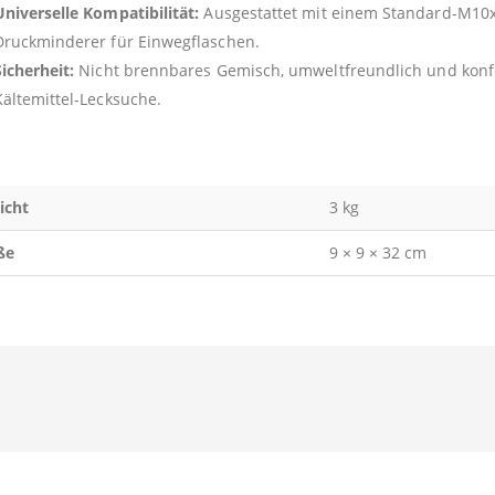
Universelle Kompatibilität:
Ausgestattet mit einem Standard-M10x
Druckminderer für Einwegflaschen.
Sicherheit:
Nicht brennbares Gemisch, umweltfreundlich und konfo
Kältemittel-Lecksuche.
icht
3 kg
ße
9 × 9 × 32 cm