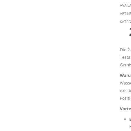
AVAILA
ARTIK
KATEG
Die 2
Testa
Gemis
Waru
Wasse
exist
Posit
Vorte