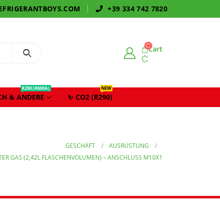
EFRIGERANTBOYS.COM
+39 334 742 7820
Cart
R290|R600A|
NEW
CH & ANDERE
✨ CO2 (R290)
GESCHÄFT
AUSRÜSTUNG
TER GAS (2,42L FLASCHENVOLUMEN) – ANSCHLUSS M10X1