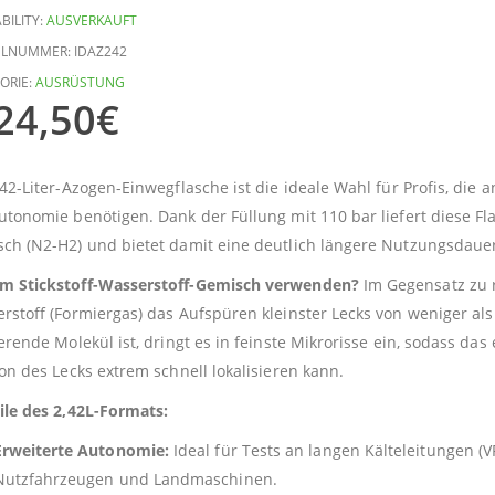
BILITY:
AUSVERKAUFT
ELNUMMER:
IDAZ242
ORIE:
AUSRÜSTUNG
24,50
€
,42-Liter-Azogen-Einwegflasche ist die ideale Wahl für Profis, die
utonomie benötigen. Dank der Füllung mit 110 bar liefert diese Flas
ch (N2-H2) und bietet damit eine deutlich längere Nutzungsdauer
m Stickstoff-Wasserstoff-Gemisch verwenden?
Im Gegensatz zu r
rstoff (Formiergas) das Aufspüren kleinster Lecks von weniger als 
ierende Molekül ist, dringt es in feinste Mikrorisse ein, sodass da
ion des Lecks extrem schnell lokalisieren kann.
ile des 2,42L-Formats:
Erweiterte Autonomie:
Ideal für Tests an langen Kälteleitungen 
Nutzfahrzeugen und Landmaschinen.