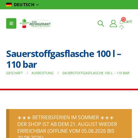
DEUTSCH
Cart
Sauerstoffgasflasche 100 l –
110 bar
GESCHÄFT
AUSRÜSTUNG
SAUERSTOFFGASFLASCHE 100 L – 110 BAR
☀️☀️☀️ BETRIEBSFERIEN IM SOMMER ☀️☀️☀️
DER SHOP IST AB DEM 21. AUGUST WIEDER
ERREICHBAR (OFFLINE VOM 05.08.2026 BIS
20.08.2026)