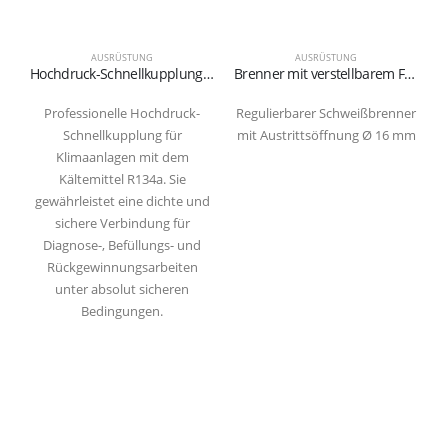
AUSRÜSTUNG
AUSRÜSTUNG
Hochdruck-Schnellkupplung für das Kältemittel R134a (rot)
Brenner mit verstellbarem Flammenaustritt Ø 11,5 mm
Professionelle Hochdruck-
Regulierbarer Schweißbrenner
Schnellkupplung für
mit Austrittsöffnung Ø 16 mm
Klimaanlagen mit dem
Kältemittel R134a. Sie
gewährleistet eine dichte und
sichere Verbindung für
Diagnose-, Befüllungs- und
Rückgewinnungsarbeiten
unter absolut sicheren
Bedingungen.