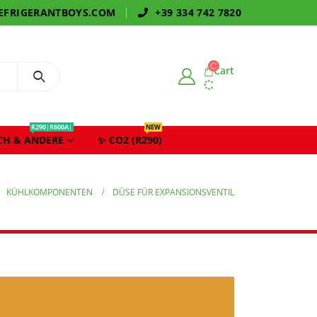
EFRIGERANTBOYS.COM
+39 334 742 7820
Cart
R290|R600A|
NEW
CH & ANDERE
✨ CO2 (R290)
KÜHLKOMPONENTEN
DÜSE FÜR EXPANSIONSVENTIL