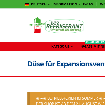
INFORMATION
F-GAS
WE
DEUTSCH
R444A|R454C|R45
KATEGORIE
🌱GASE MIT N
Düse für Expansionsvent
☀️☀️☀️ BETRIEBSFERIEN IM SOMMER ☀️☀
DER SHOP IST AB DEM 21. AUGUST WIED