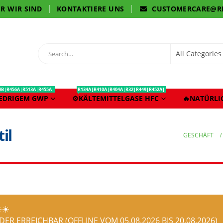
R WIR SIND
KONTAKTIERE UNS
CUSTOMERCARE@R
4B|R456A|R513A|R455A|
R134A|R410A|R404A|R32|R449|R452A|
IEDRIGEM GWP
⚙️KÄLTEMITTELGASE HFC
🔥NATÜRLI
il
GESCHÄFT
️☀️
ER ERREICHBAR (OFFLINE VOM 05.08.2026 BIS 20.08.2026)