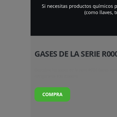
Si necesitas productos químicos p
(como llaves, t
GASES DE LA SERIE R00
Descubre los gases de la serie R000 Gases co
refrigerante R32 (Daikin).
COMPRA