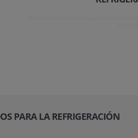
Denominados también mezclas zeotrópicas, son los g
R407C, R4
IDOS PARA LA REFRIGERACIÓN
 serie R600 de gases derivados de compuestos orgánicos.