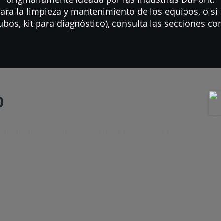
ara la limpieza y mantenimiento de los equipos, o si
ubos, kit para diagnóstico), consulta las secciones c
0
mpuestos derivados del metano como, por ejemplo, nuestro