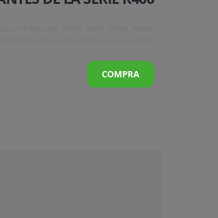
ases refrigerantes R410A, R407F, R404A, R448A,
22B, todos ellos pertenecientes a la serie R400.
COMPRA