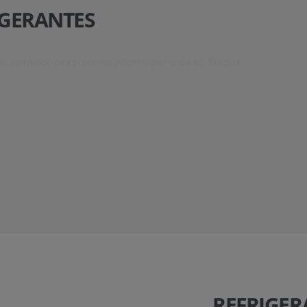
RIGERANTES
te derivado del propano y forma parte de los fluidos
REFRIGERA