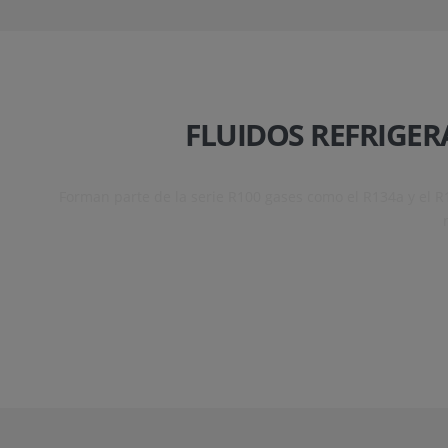
FLUIDOS REFRIGERA
Forman parte de la serie R100 gases como el R134a y el R