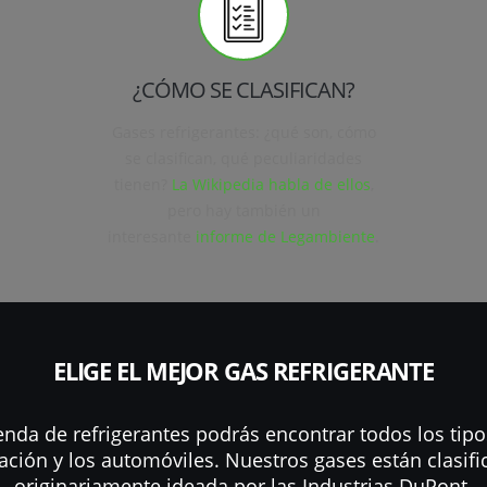
¿CÓMO SE CLASIFICAN?
Gases refrigerantes: ¿qué son, cómo
se clasifican, qué peculiaridades
tienen?
La Wikipedia habla de ellos
,
pero hay también un
interesante
informe de Legambiente
.
ELIGE EL MEJOR GAS REFRIGERANTE
ienda de refrigerantes podrás encontrar todos los tip
ración y los automóviles. Nuestros gases están clasi
originariamente ideada por las Industrias DuPont.