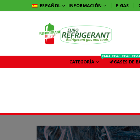
INFORMACIÓN
F-GAS
ESPAÑOL
R444A|R454C|R454B|R456
CATEGORÍA
🌱GASES DE 