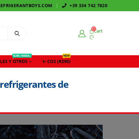
EFRIGERANTBOYS.COM
+39 334 742 7820
Cart
R290|R600A|
NEW
LES Y OTROS
✨ CO2 (R290)
 refrigerantes de