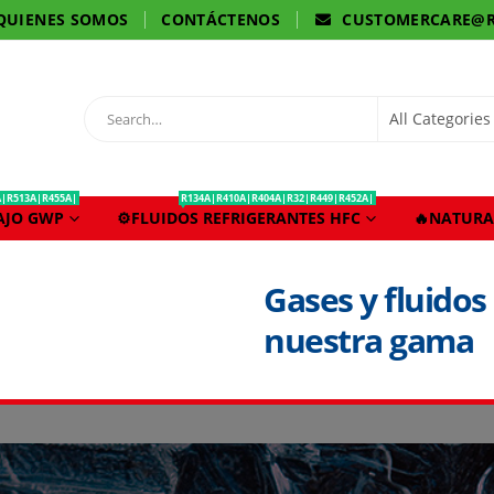
QUIENES SOMOS
CONTÁCTENOS
CUSTOMERCARE@R
A|R513A|R455A|
R134A|R410A|R404A|R32|R449|R452A|
BAJO GWP
⚙️FLUIDOS REFRIGERANTES HFC
🔥NATURA
Gases y fluidos
nuestra gama