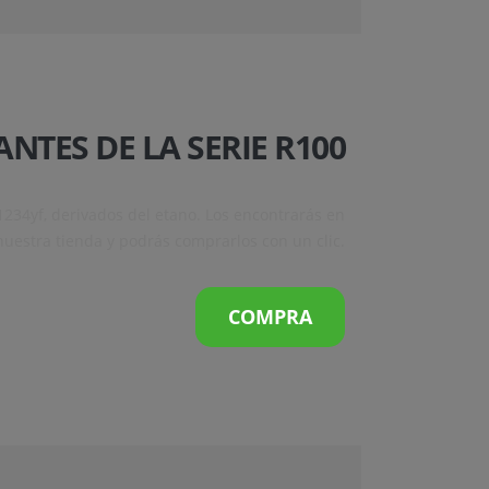
NTES DE LA SERIE R100
1234yf, derivados del etano. Los encontrarás en
nuestra tienda y podrás comprarlos con un clic.
COMPRA