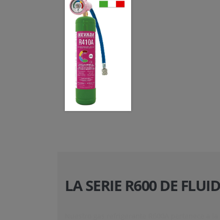
LA SERIE R600 DE FLU
Nuestro gas refrigerante R600A pertenece a la