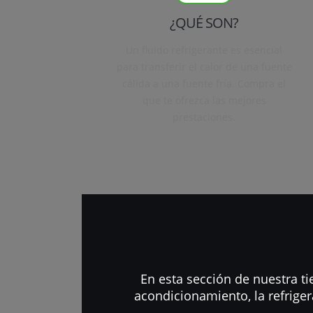
¿QUÉ SON?
Un fluido refrigerante es esencial
para transferir el calor de una fuente
cálida a una fuente fría. Compra el
que te ofrezca las mejores
prestaciones.
En esta sección de nuestra t
acondicionamiento, la refrige