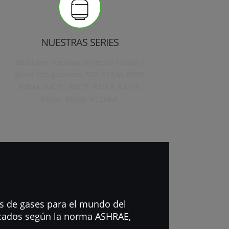
NUESTRAS SERIES
Descubre nuestras series de fluidos y
gases refrigerantes: R32, R134a, R290,
R404A, R407C, R407F, R410A, R422B,
R448A, R600a, R1234yf.
os de gases para el mundo del
ficados según la norma ASHRAE,