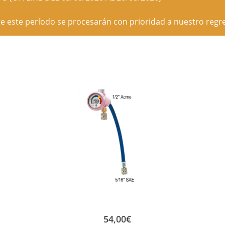
e este período se procesarán con prioridad a nuestro regre
54,00
€