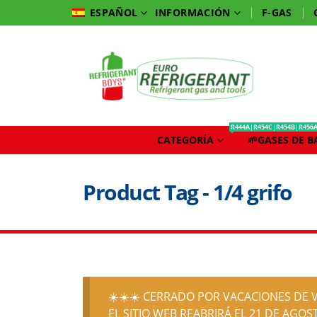
INFORMACIÓN
F-GAS
ESPAÑOL
R444A|R454C|R454B|R456
CATEGORÍA
🌱GASES DE 
Product Tag - 1/4 grifo
☀️☀️☀️ CERRADO POR VACACIONES DE V
EL SITIO WEB REABRIRÁ EL 21 DE AGOST