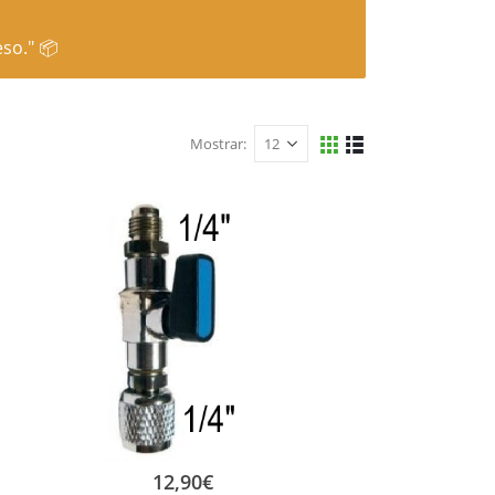
so." 📦
Mostrar:
12,90
€