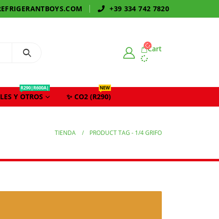
EFRIGERANTBOYS.COM
+39 334 742 7820
Cart
R290|R600A|
NEW
LES Y OTROS
✨ CO2 (R290)
TIENDA
PRODUCT TAG -
1/4 GRIFO