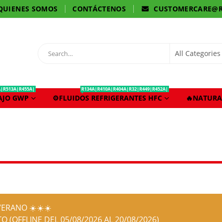
QUIENES SOMOS
CONTÁCTENOS
CUSTOMERCARE@R
A|R513A|R455A|
R134A|R410A|R404A|R32|R449|R452A|
BAJO GWP
⚙️FLUIDOS REFRIGERANTES HFC
🔥NATURA
ERANO ☀️☀️☀️
O (OFFLINE DEL 05/08/2026 AL 20/08/2026)