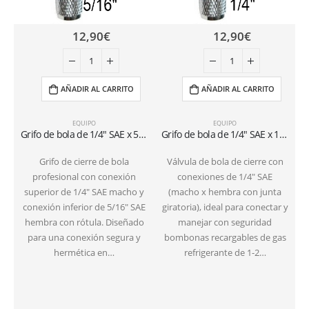
12,90
€
12,90
€
AÑADIR AL CARRITO
AÑADIR AL CARRITO
EQUIPO
EQUIPO
Grifo de bola de 1/4″ SAE x 5/16″ SAE para bombonas recargables (1-2 kg)
Grifo de bola de 1/4″ SAE x 1/4″ SAE para bombonas recargables (1-2 kg)
Grifo de cierre de bola
Válvula de bola de cierre con
profesional con conexión
conexiones de 1/4″ SAE
superior de 1/4″ SAE macho y
(macho x hembra con junta
conexión inferior de 5/16″ SAE
giratoria), ideal para conectar y
hembra con rótula. Diseñado
manejar con seguridad
para una conexión segura y
bombonas recargables de gas
hermética en…
refrigerante de 1-2…