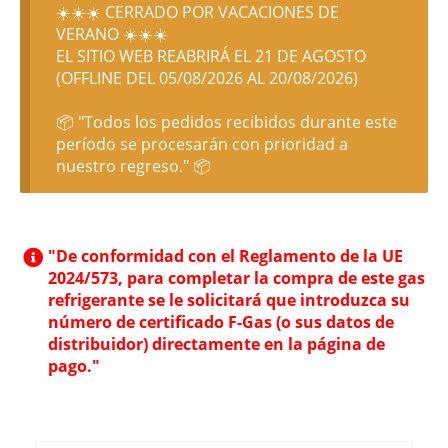
☀️☀️☀️ CERRADO POR VACACIONES DE
VERANO ☀️☀️☀️
EL SITIO WEB REABRIRÁ EL 21 DE AGOSTO
(OFFLINE DEL 05/08/2026 AL 20/08/2026)
📦 "Todos los pedidos recibidos durante este
período se procesarán con prioridad a
nuestro regreso." 📦
"De conformidad con el Reglamento de la UE
2024/573, para completar la compra de este gas
refrigerante se le solicitará que introduzca su
número de certificado F-Gas (o sus datos de
distribuidor) directamente en la página de
pago."