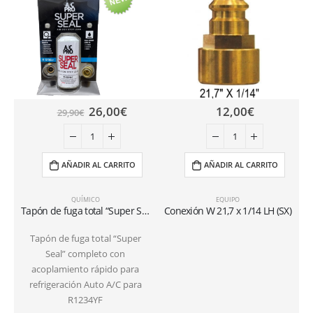
26,00
€
12,00
€
29,90
€
AÑADIR AL CARRITO
AÑADIR AL CARRITO
QUÍMICO
EQUIPO
Tapón de fuga total “Super Seal” completo con acoplamiento rápido para refrigeración Coche R1234YF
Conexión W 21,7 x 1/14 LH (SX)
Tapón de fuga total “Super
Seal” completo con
acoplamiento rápido para
refrigeración Auto A/C para
R1234YF