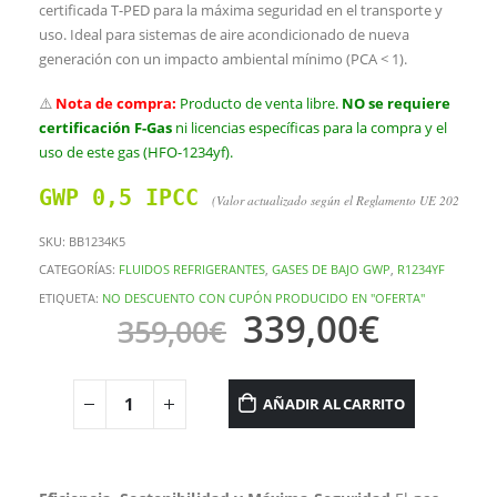
certificada T-PED para la máxima seguridad en el transporte y
uso. Ideal para sistemas de aire acondicionado de nueva
generación con un impacto ambiental mínimo (PCA < 1).
⚠️
Nota de compra:
Producto de venta libre.
NO se requiere
certificación F-Gas
ni licencias específicas para la compra y el
uso de este gas (HFO-1234yf).
GWP 0,5 IPCC 
(Valor actualizado según el Reglamento UE 2024/573
SKU:
BB1234K5
CATEGORÍAS:
FLUIDOS REFRIGERANTES
,
GASES DE BAJO GWP
,
R1234YF
ETIQUETA:
NO DESCUENTO CON CUPÓN PRODUCIDO EN "OFERTA"
339,00
€
359,00
€
AÑADIR AL CARRITO