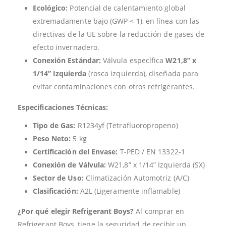
Ecológico:
Potencial de calentamiento global
extremadamente bajo (GWP < 1), en línea con las
directivas de la UE sobre la reducción de gases de
efecto invernadero.
Conexión Estándar:
Válvula específica
W21,8” x
1/14” Izquierda
(rosca izquierda), diseñada para
evitar contaminaciones con otros refrigerantes.
Especificaciones Técnicas:
Tipo de Gas:
R1234yf (Tetrafluoropropeno)
Peso Neto:
5 kg
Certificación del Envase:
T-PED / EN 13322-1
Conexión de Válvula:
W21,8” x 1/14” Izquierda (SX)
Sector de Uso:
Climatización Automotriz (A/C)
Clasificación:
A2L (Ligeramente inflamable)
¿Por qué elegir Refrigerant Boys?
Al comprar en
Refrigerant Boys, tiene la seguridad de recibir un