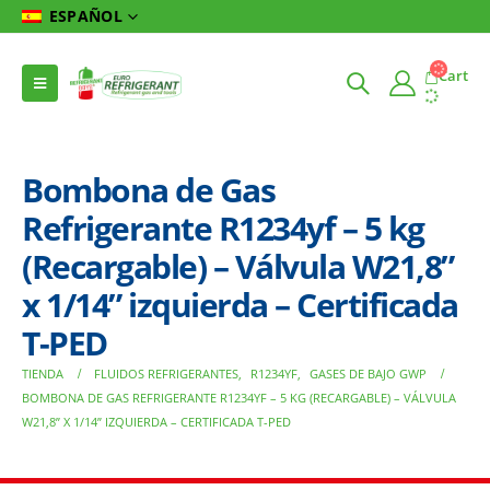
ESPAÑOL
Cart
Bombona de Gas
Refrigerante R1234yf – 5 kg
(Recargable) – Válvula W21,8”
x 1/14” izquierda – Certificada
T-PED
TIENDA
FLUIDOS REFRIGERANTES
,
R1234YF
,
GASES DE BAJO GWP
BOMBONA DE GAS REFRIGERANTE R1234YF – 5 KG (RECARGABLE) – VÁLVULA
W21,8” X 1/14” IZQUIERDA – CERTIFICADA T-PED