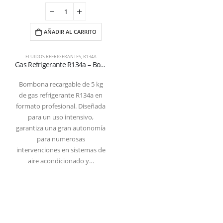
AÑADIR AL CARRITO
FLUIDOS REFRIGERANTES
,
R134A
Gas Refrigerante R134a – Bombona Recargable de 5 kg (Certificada T-PED / EN 13322-1)
Bombona recargable de 5 kg
de gas refrigerante R134a en
formato profesional. Diseñada
para un uso intensivo,
garantiza una gran autonomía
para numerosas
intervenciones en sistemas de
aire acondicionado y…
Refrigerantboys s.r.l. | Uffici: Viale Pirandello, 7 - 21052 Busto Arsizio (VA) ITALY
| P.IVA IT03520290127